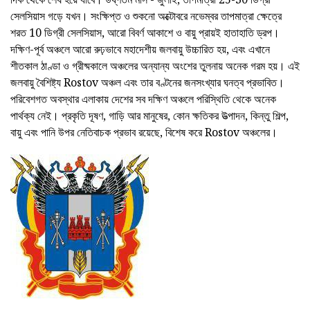
সেলসিয়াস গড়ে যখন। সংক্ষিপ্ত ও শুকনো অক্টোবরে নভেম্বর তাপমাত্রা ক্ষেত্রে
শরত 10 ডিগ্রী সেলসিয়াস, আরো বিবর্ণ আকাশে ও বায়ু প্রায়ই হাতাহাতি ড্রপ।
দক্ষিণ-পূর্ব অঞ্চলে আরো রুঢ়ভাবে মহাদেশীয় জলবায়ু উচ্চারিত হয়, এবং এখানে
শীতকাল ঠাণ্ডা ও গ্রীষ্মকালে অঞ্চলের অন্যান্য অংশের তুলনায় অনেক গরম হয়। এই
জলবায়ু বৈশিষ্ট্য Rostov অঞ্চল এবং তার বণ্টনের জনসংখ্যার ঘনত্ব প্রভাবিত।
পরিবেশগত অবস্থার এলাকায় দেশের সব দক্ষিণ অঞ্চলে পরিস্থিতি থেকে অনেক
পার্থক্য নেই। প্রকৃতি দূষণ, গাড়ি আর মানুষের, কোন ক্ষতিকর উত্পাদন, কিন্তু শিল্প,
বায়ু এবং পানি উপর নেতিবাচক প্রভাব রয়েছে, বিশেষ করে Rostov অঞ্চলের।