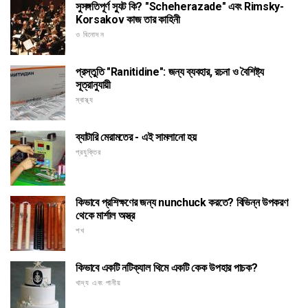
সুসঙ্গতিপূর্ণ স্যুট কি? "Scheherazade" এবং Rimsky-
Korsakov কাজ তার কাহিনী
ও বিনোদন
প্রস্তুতি "Ranitidine": জন্য ব্যবহার, রচনা ও বৈশিষ্ট্য
সূত্রানুযায়ী
স্বাস্থ্য
ব্যাটারি মেরামতের - এই সামলানো হয়
প্রযুক্তির
কিভাবে প্রশিক্ষণের জন্য nunchuck করতে? বিভিন্ন উপকরণ
থেকে মার্শাল অস্ত্র
শখ
কিভাবে একটি নটিক্যাল থিমে একটি কেক উপহার পাচক?
খাদ্য এবং পানীয়