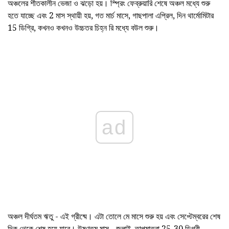
অঞ্চলের শীতকালীন ভেজা ও ঝড়ো হয়। স্প্রিং ফেব্রুয়ারি শেষে অঞ্চল মধ্যে শুরু
হতে যাচ্ছে এবং 2 মাস স্থায়ী হয়, গত মার্চ মাসে, গাছপালা এপ্রিল, দিন থার্মোমিটার
15 ডিগ্রি, কখনও কখনও উচ্চতর চিহ্ন রি মধ্যে বউল শুরু।
ad
অঞ্চল দীর্ঘতম ঋতু - এই গ্রীষ্মে। এটা তোলে মে মাসে শুরু হয় এবং সেপ্টেম্বরের শেষ
দিক থেকে শেষ হয়ে যাবে। উষ্ণতম মাস - জুলাই, তাপমাত্রা 25-30 ডিগ্রী