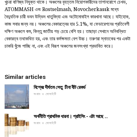
খুচরা বাণিজ্য নিযুক্ত থাকে। অঞ্চলের বৃহত্তম নিয়োগকারীদের তাগানরোগে চেখভ,
ATOMMASH এবং Rostselmash, Novocherkassk মধ্যে
বৈদ্যুতিক চারী ভবন উদ্ভিদ ধাতুবিদ্যা এবং অটোমোবাইল কারখানা আছে। যাইহোক,
কাজ সবার জন্য নয়। অঞ্চলের বেকারত্বের হার 5.1%, যা ফেডারেশনের প্রতিবেশী
দক্ষিণ অঞ্চলে কম, কিন্তু জাতীয় গড় চেয়ে বেশি হয়। তাছাড়া সেখানে অনিবন্ধিত
বেকারত্ব তথাকথিত হয়, এবং তার কর্মক্ষমতা বেশ উচ্চ। তরুণরা স্নাতকের পর একটা
চাকরি খুঁজে পাচ্ছি না, এবং এই বিরূপ অঞ্চলের জনসংখ্যা প্রভাবিত করে।
Similar articles
বিশ্বের দীর্ঘতম সেতু: চীনা বীট রেকর্ড
সংবাদ ও সোসাইটি
অর্থনীতি প্রাথমিক ধারনা। প্রাইসিং - এটা আছে ...
সংবাদ ও সোসাইটি