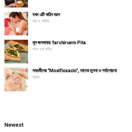
যখন এটি কঠিন বয়স
বাড়ি ও পরিবার
মূল জলখাবার: farshiruem Pita
খাদ্য এবং পানীয়
সহধর্মীদের "Moxifloxacin", তাদের তুলনা ও পর্যালোচনা
স্বাস্থ্য
Newest