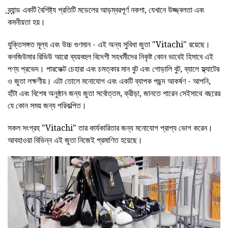
ব্র্যান্ড একটি বৈশিষ্ট্য প্রতিটি মডেলের আড়ম্বরপূর্ণ নকশা, যেখানে উজ্জ্বলতা এবং
কমনীয়তা হয়।
যুক্তিসঙ্গত মূল্য এবং উচ্চ গুণমান - এই অন্য সুবিধা জুতা "Vitachi" রয়েছে।
কনজিউমার রিভিউ আরো ব্যয়বহুল বিদেশী সহধর্মীদের নিকৃষ্ট কোন ভাবেই হিসাবে এই
পণ্য প্রভেদ। পারফেক্ট চেহারা এবং চমত্কার মান বুট এবং গোড়ালি বুট, ব্যালে ফ্ল্যাটের
ও জুতা লক্ষণীয়। এটা তোলে মনোযোগ এবং একটি ব্যাপক পছন্দ আকর্ষণ - আপনি,
হাঁটা এবং বিশেষ অনুষ্ঠান জন্য জুতা সর্বোত্তম, ক্রীড়া, জানতে পারেন সেইসাথে বছরের
যে কোন সময় জন্য পরিকল্পিত।
সকল সংগ্রহ "Vitachi" তার কার্যকারিতার জন্য মনোযোগ প্রাপ্য ভোগ করেন।
আবহাওয়া বিভিন্ন এই জুতা নিজেই প্রমাণিত হয়েছে।