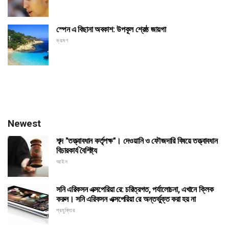
স্পেন এ বিছানা অবকাশ: উপকূল শ্রেষ্ঠ জায়গা
ভ্রমণ
Newest
শব্দ "তত্ত্বাবধান কর্তৃপক্ষ"। দেওয়ানি ও ফৌজদারি বিষয়ে তত্ত্বাবধান
বিচারকার্য বৈশিষ্ট্য
আইন
সনি এরিকসন এক্সপেরিয়া রে: চরিত্রগত, পর্যালোচনা, এখানে ক্লিক
করুন। সনি এরিকসন এক্সপেরিয়া রে অন্তর্ভুক্ত করা হয় না
প্রযুক্তির