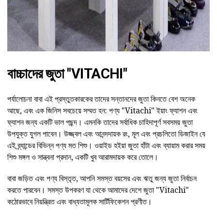
বাচ্চাদের জুতা "VITACHI"
পর্যালোচনা বাবা এই প্রস্তুতকারকের তাদের সন্তানদের জুতা কিনতে বেশ অনেক
আছে, এবং এক জিনিস সবচেয়ে সম্মত হন: পণ্য "Vitachi" ইয়াং ফ্যাশন এবং
ফ্যাশন জন্য একটি ভাল পছন্দ। এমনকি তাদের সর্বাধিক চাহিদাপূর্ণ সবসময় জুতা
উপযুক্ত যুগল পাবেন। উজ্জ্বল এবং আনন্দদায়ক রং, মূল এবং প্রচলিতো ডিজাইন যে
এই ব্র্যান্ডের বিভিন্ন পণ্য মত শিশু। ওয়াইড হইয়া জুতা হাঁটা এবং ব্যায়াম করার সময়
শিশু মঙ্গল ও সান্ত্বনা প্রদান, একটি খুব আরামদায়ক করে তোলে।
বাবা জড়িত এবং পণ্য বিস্তৃত, আপনি সমস্ত বয়সের এবং ঋতু জন্য জুতা নির্বাচন
করতে পারবেন। সমস্ত উপকরণ যা থেকে আমাদের দেশে জুতা "Vitachi"
কঠোরভাবে নিয়ন্ত্রিত এবং বাধ্যতামূলক সার্টিফিকেশন প্রণীত।