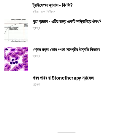
ট্রাইসেপস ব্যায়াম - কি কি?
ক্রীড়া এবং ফিটনেস
যুত প্রভাব - এটির জন্য একটি সর্বব্যাধিহর ঔষধ?
স্বাস্থ্য
শ্বেত রক্ত কোষ গণনা সামগ্রীর উন্নতি কিভাবে
স্বাস্থ্য
গরম পাথর বা Stonetherapy ম্যাসেজ
সৌন্দর্য