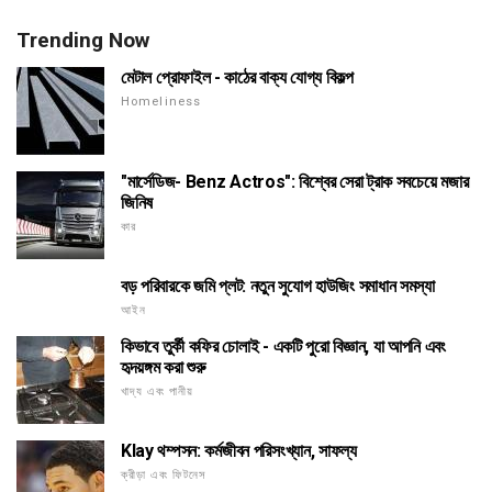
Trending Now
মেটাল প্রোফাইল - কাঠের বাক্য যোগ্য বিকল্প
Homeliness
"মার্সেডিজ- Benz Actros": বিশ্বের সেরা ট্রাক সবচেয়ে মজার
জিনিষ
কার
বড় পরিবারকে জমি প্লট: নতুন সুযোগ হাউজিং সমাধান সমস্যা
আইন
কিভাবে তুর্কী কফির চোলাই - একটি পুরো বিজ্ঞান, যা আপনি এবং
হৃদয়ঙ্গম করা শুরু
খাদ্য এবং পানীয়
Klay থম্পসন: কর্মজীবন পরিসংখ্যান, সাফল্য
ক্রীড়া এবং ফিটনেস