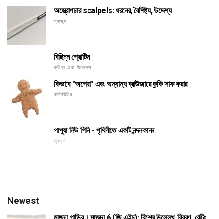
অস্ত্রোপচার scalpels: ধরনের, বৈশিষ্ট্য, উদ্দেশ্য
স্বাস্থ্য
বিছিন্ন প্রোটিন
ক্রীড়া এবং ফিটনেস
কিভাবে "অপেরা" এবং অন্যান্য ব্রাউজারে কুকি সাফ করার
কম্পিউটার
পাপুয়া নিউ গিনি - পৃথিবীতে একটি নন্দনকানন
ভ্রমণ
Newest
মাজদা গাড়ির। মাজদা 6 (জি এইচ): বিশেষ উল্লেখ, বিবরণ, রেটিং