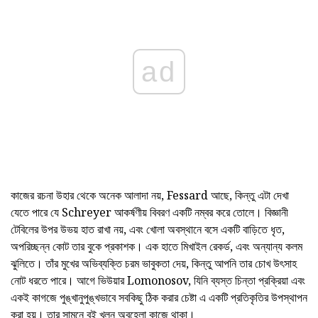
ad
কাজের রচনা উহার থেকে অনেক আলাদা নয়, Fessard আছে, কিন্তু এটা দেখা
যেতে পারে যে Schreyer আকর্ষণীয় বিবরণ একটি নম্বর করে তোলে। বিজ্ঞানী
টেবিলের উপর উভয় হাত রাখা নয়, এবং খোলা অবস্থানে বসে একটি বাড়িতে ধৃত,
অপরিচ্ছন্ন কোট তার বুকে প্রকাশক। এক হাতে মিখাইল রেকর্ড, এবং অন্যান্য কলম
ঝুলিতে। তাঁর মুখের অভিব্যক্তি চরম ভাবুকতা দেয়, কিন্তু আপনি তার চোখ উৎসাহ
নোট ধরতে পারে। আগে ভিউয়ার Lomonosov, যিনি ব্যস্ত চিন্তা প্রক্রিয়া এবং
একই কাগজে পুঙ্খানুপুঙ্খভাবে সবকিছু ঠিক করার চেষ্টা এ একটি প্রতিকৃতির উপস্থাপন
করা হয়। তার সামনে বই খুলুন অবহেলা কাজে থাকা।