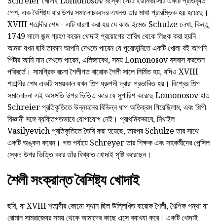
Schreier খোদাই Lomonosov মস্কো স্টেট ইউনিভার্সিটি একটি প্রতিকৃতি
পেশ, এক বৈশিষ্ট্য যার উপর সমালোচকদের এখনও তার মাথা প্রারম্ভিক হয় হয়েছে।
XVIII শতাব্দীর শেষ - এটি ধারণা করা হয় যে কাজ ইমেজ Schulze লেখা, কিন্তু
1749 সালে জন্ম গ্রহণ করেন খোদাই প্রয়োগের তারিখ থেকে লিঙ্ক করা হয়নি।
আমরা যখন ছবি তাকান আপনি দেখতে পারেন যে পুরোভূমিতে একটি খোলা বই আপনি
পিটার আমি নাম দেখতে পারেন, এলিজাবেথ, সময় Lomonosov বসবাস করতেন
পরিবর্তে। সামগ্রিক রচনা শৈলীগত বারোক শৈলী সালে নির্মিত হয়, যদিও XVIII
শতাব্দীর শেষ একটি সময়কাল যখন শিল্প ধ্রুপদী দ্বারা প্রভাবিত হয়। বিশ্বের শিল্প
সমালোচনা এই অসঙ্গতি উপর ভিত্তি করে যে সুপারিশ করেছে Lomonosov হাত
Schreier প্রতিকৃতিতে উন্নয়নের বিভিন্ন ধাপ অতিক্রম গিয়েছিলাম, এবং শিল্পী
বিজ্ঞানী সঙ্গে ব্যক্তিগতভাবে যোগাযোগ নেই। প্রাথমিকভাবে, মিখাইল
Vasilyevich প্রতিকৃতিতে তৈরি করা হয়েছে, তারপর Schulze তার সাথে
একটি অঙ্কন করেন। গত পর্যায়ে Schreyer তার শিক্ষক এবং সহকর্মীদের পেন্সিল
স্কেচ উপর ভিত্তি করে তাঁর বিখ্যাত খোদাই সৃষ্টি করেছেন।
শৈলী সংক্রান্ত বৈশিষ্ট্য খোদাই
ছবি, যা XVIII শতাব্দীর কোনো স্থান ছিল উল্লিখিত বারোক শৈলী, শৈল্পিক পন্থা যা
রোমান সাম্রাজ্যের সময় থেকে আমাদের কাছে এসে ব্যাখ্যা করে। একটি খোদাই