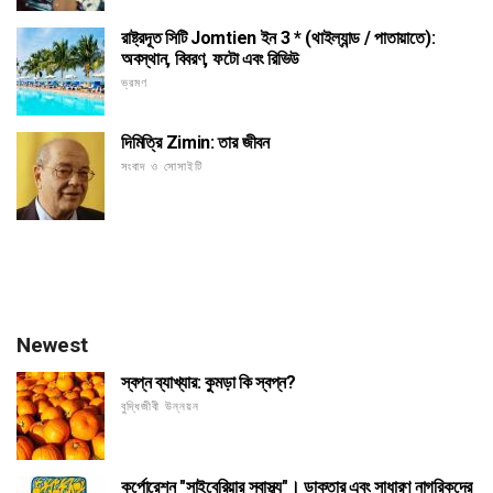
রাষ্ট্রদূত সিটি Jomtien ইন 3 * (থাইল্যান্ড / পাতায়াতে):
অবস্থান, বিবরণ, ফটো এবং রিভিউ
ভ্রমণ
দিমিত্রি Zimin: তার জীবন
সংবাদ ও সোসাইটি
Newest
স্বপ্ন ব্যাখ্যার: কুমড়া কি স্বপ্ন?
বুদ্ধিজীবী উন্নয়ন
কর্পোরেশন "সাইবেরিয়ার স্বাস্থ্য"। ডাক্তার এবং সাধারণ নাগরিকদের