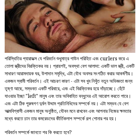
পরিস্থিতির প্যারাডক্স যে পরিবর্তন শুধুমাত্র গাউন পরিহিত এবং curlers করে এ
তোলা স্ত্রীদের বিরক্তিকর নয়। প্রায়শই, অবস্থা বেশ আলাদা: একটি ভাল স্ত্রী, একটি
সাধারণ আরামদায়ক ঘর, উপাদান সমৃদ্ধি, এটা যৌথ অবসর সংগঠিত করার আকর্ষণীয়।
একজন স্বামী পরিবর্তন। এই আচরণ কারণ - এটা সব খুব নিখুঁত নতুন অভিজ্ঞতা জন্য
তৃষ্ণা আছে, সম্ভবত একটি পরিবারে, এবং এই বিরক্তিকর হয়ে দাঁড়াচ্ছে। হেঁটে
যাওয়ার ইচ্ছা "left" মানুষ এবং তার অবিবাহিত বন্ধুদের এই আরোপ করতে পারে।
এবং এটা ঠিক পুরুষগণ দুর্বল উদ্দাম প্রতিনিধিদের সম্পর্কে নয়। এটা সম্ভব যে বেশ
আত্মবিশ্বাসী একজন মানুষ অনুষ্ঠিত, যৌবন মনে রাখবেন এবং আপনার নিজের ক্ষমতার
মধ্যে করতে চান তার কমরেডদের কীর্তিকলাপ সম্পর্কে গল্প শোনার পর হয়।
পরিবর্তন সম্পর্কে জানতে পর কি করতে হবে?