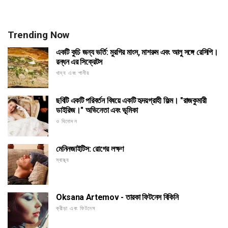
Trending Now
একটি কুচি জন্য ভর্তি: মুরগির মাংস, মাশরুম এবং আলু সঙ্গে রেসিপি।
রন্ধন এর সিক্রেটস
খাদ্য এবং পানীয়
ছবিটি একটি পরিবর্তন বিষয়ে একটি হৃদয়গ্রাহী ফিল্ম। "রাজকুমারী
ডাইরিজ।" অভিনেতা এবং ভূমিকা
ও বিনোদন
মেনিনজাইটিস: রোগের লক্ষণ
স্বাস্থ্য
Oksana Artemov - তারকা ফিটনেস বিকিনি
ক্রীড়া এবং ফিটনেস