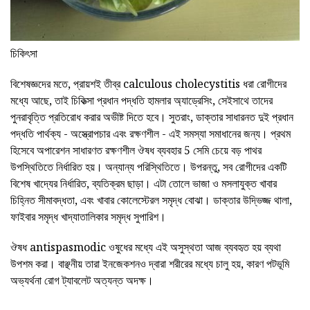
চিকিৎসা
বিশেষজ্ঞদের মতে, প্রায়শই তীব্র calculous cholecystitis ধরা রোগীদের
মধ্যে আছে, তাই চিকিত্সা প্রধান পদ্ধতি হামলার অ্যাড্রেসিং, সেইসাথে তাদের
পুনরাবৃত্তি প্রতিরোধ করার অভীষ্ট দিতে হবে। সুতরাং, ডাক্তার সাধারনত দুই প্রধান
পদ্ধতি পার্থক্য - অস্ত্রোপচার এবং রক্ষণশীল - এই সমস্যা সমাধানের জন্য। প্রথম
হিসেবে অপারেশন সাধারণত রক্ষণশীল ঔষধ ব্যবহার 5 সেমি চেয়ে বড় পাথর
উপস্থিতিতে নির্ধারিত হয়। অন্যান্য পরিস্থিতিতে। উপরন্তু, সব রোগীদের একটি
বিশেষ খাদ্যের নির্ধারিত, ব্যতিক্রম ছাড়া। এটা তোলে ভাজা ও মসলাযুক্ত খাবার
চিহ্নিত সীমাবদ্ধতা, এবং খাবার কোলেস্টেরল সমৃদ্ধ বোঝা। ডাক্তার উদ্ভিজ্জ থালা,
ফাইবার সমৃদ্ধ খাদ্যাতালিকার সমৃদ্ধ সুপারিশ।
ঔষধ antispasmodic ওষুধের মধ্যে এই অসুস্থতা আজ ব্যবহৃত হয় ব্যথা
উপশম করা। বাঞ্ছনীয় তারা ইনজেকশনও দ্বারা শরীরের মধ্যে চালু হয়, কারণ পটভূমি
অভ্যর্থনা রোগ ট্যাবলেট অত্যন্ত অদক্ষ।