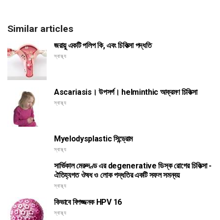
Similar articles
জরায়ু একটি পলিপ কি, এবং চিকিত্সা পদ্ধতি
স্বাস্থ্য
Ascariasis। উপসর্গ। helminthic আক্রমণ চিকিত্সা
স্বাস্থ্য
Myelodysplastic সিন্ড্রোম
স্বাস্থ্য
সার্ভিকাল মেরুদণ্ড এর degenerative ডিস্ক রোগের চিকিত্সা -
ঐতিহ্যগত ঔষধ ও লোক পদ্ধতির একটি সফল সমন্বয়
স্বাস্থ্য
কিভাবে বিপজ্জনক HPV 16
স্বাস্থ্য