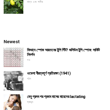
খাদ্য এবং পানীয়
Newest
কিভাবে স্পোক আয়তনের টুপি গিঁট? ভলিউম টুপি স্পোক: সার্কিট
নিদর্শন
শখ
ওডেসা বীরত্বপূর্ণ প্রতিরক্ষা (1941)
গঠন
মেনু প্রসব পর প্রথম মাসের মায়েদের lactating
স্বাস্থ্য