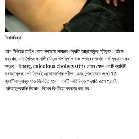
নিদানবিদ্যা
রোগ নির্ণয়ের তারিখ থেকে সবচেয়ে সাধারণ পদ্ধতি আল্ট্রাসাউন্ড স্বীকৃত। তাঁকে
ধন্যবাদ, এটা পৈত্তিক নালীর নিজে উপস্থিতি এবং পাথরের সংখ্যা শর্ত মূল্যায়ন করা
সম্ভব। উপরন্তু, calculous cholecystitis যেমন যেমন একটি ব্যাধিটি
বাধ্যতামূলক, পেট নিজেই এন্ডোস্কপিক পরীক্ষা, এবং (প্রয়োজন হলে) 12
গ্রহণীসংক্রান্ত ঘাত বিবেচিত হবে। একটি অতিরিক্ত পদ্ধতি রূপে প্রায়ই
রেডিত্তগ্র্য্রাফি নিয়োগ, বিশেষ বিপরীতে ব্যবহার করা হয়।