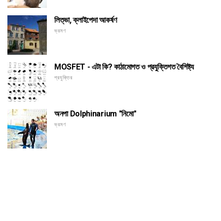
লিত্ভা, ক্লাইপেদা আকর্ষণ
ভ্রমণ
MOSFET - এটা কি? কাঠামোগত ও প্রযুক্তিগত বৈশিষ্ট্য
প্রযুক্তির
অনপা Dolphinarium "নিমো"
ভ্রমণ