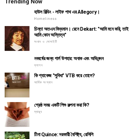
Trending Now
হাউস বিল্ডিং - লাইফ পাথ এর Allegory।
Homeliness
চিন্তা অতএব বিদ্যমান। রেনে Dekart: "আমি মনে করি, তাই
আমি কোন অস্তিত্ব"
সংবাদ ও সোসাইটি
নববর্ষের জন্য গার্ল উপহার: অবাক এবং অভিনন্দন
ফ্যাশন
কি প্যাকেজ "সুবিধা" VTB করে তোলে?
আর্থিক সংস্থান
শ্রেষ্ঠ সময় একটি শিশু কল্পনা করা কি?
স্বাস্থ্য
চীনা Quince: দরকারী বৈশিষ্ট্য, রেসিপি