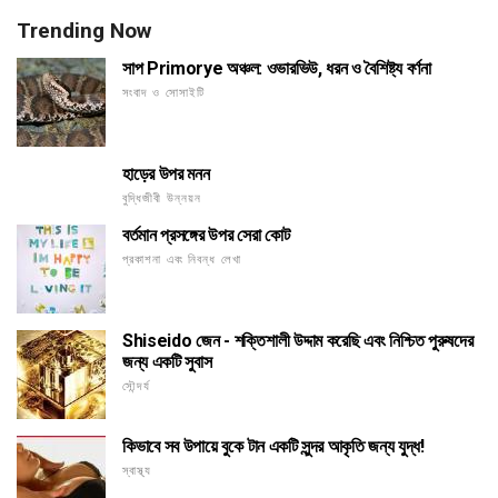
Trending Now
সাপ Primorye অঞ্চল: ওভারভিউ, ধরন ও বৈশিষ্ট্য বর্ণনা
সংবাদ ও সোসাইটি
হাড়ের উপর মনন
বুদ্ধিজীবী উন্নয়ন
বর্তমান প্রসঙ্গের উপর সেরা কোট
প্রকাশনা এবং নিবন্ধ লেখা
Shiseido জেন - শক্তিশালী উদ্দাম করেছি এবং নিশ্চিত পুরুষদের
জন্য একটি সুবাস
সৌন্দর্য
কিভাবে সব উপায়ে বুকে টান একটি সুন্দর আকৃতি জন্য যুদ্ধ!
স্বাস্থ্য