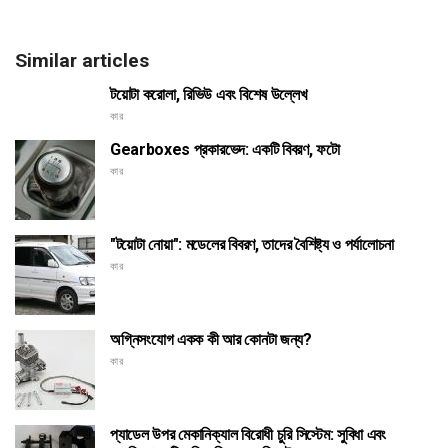
Similar articles
টয়োটা করোলা, রিভিউ এবং বিশেষ উল্লেখ
কার
Gearboxes প্রকারভেদ: একটি বিবরণ, ফটো
কার
"টয়োটা নোয়া": মডেলের বিবরণ, তাদের বৈশিষ্ট্য ও পর্যালোচনা
কার
অগ্নিসংযোগ একক কী আর কোনটা জন্য?
কার
প্যাডেল উপর মেকানিক্যাল বিরোধী চুরি সিস্টেম: সুবিধা এবং