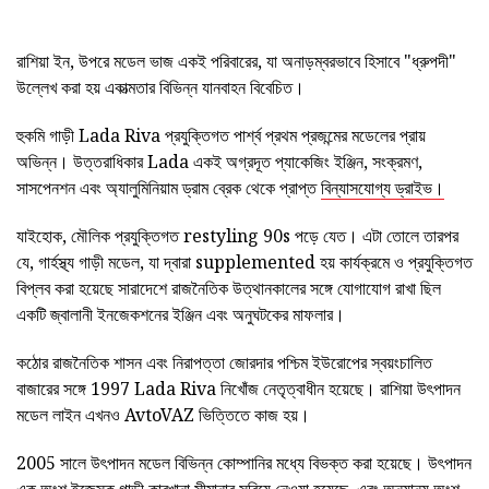
রাশিয়া ইন, উপরে মডেল ভাজ একই পরিবারের, যা অনাড়ম্বরভাবে হিসাবে "ধ্রুপদী"
উল্লেখ করা হয় একাত্মতার বিভিন্ন যানবাহন বিবেচিত।
হুকমি গাড়ী Lada Riva প্রযুক্তিগত পার্শ্ব প্রথম প্রজন্মের মডেলের প্রায়
অভিন্ন। উত্তরাধিকার Lada একই অগ্রদূত প্যাকেজিং ইঞ্জিন, সংক্রমণ,
সাসপেনশন এবং অ্যালুমিনিয়াম ড্রাম ব্রেক থেকে প্রাপ্ত
বিন্যাসযোগ্য ড্রাইভ।
যাইহোক, মৌলিক প্রযুক্তিগত restyling 90s পড়ে যেত। এটা তোলে তারপর
যে, গার্হস্থ্য গাড়ী মডেল, যা দ্বারা supplemented হয় কার্যক্রমে ও প্রযুক্তিগত
বিপ্লব করা হয়েছে সারাদেশে রাজনৈতিক উত্থানকালের সঙ্গে যোগাযোগ রাখা ছিল
একটি জ্বালানী ইনজেকশনের ইঞ্জিন এবং অনুঘটকের মাফলার।
কঠোর রাজনৈতিক শাসন এবং নিরাপত্তা জোরদার পশ্চিম ইউরোপের স্বয়ংচালিত
বাজারের সঙ্গে 1997 Lada Riva নিখোঁজ নেতৃত্বাধীন হয়েছে। রাশিয়া উৎপাদন
মডেল লাইন এখনও AvtoVAZ ভিত্তিতে কাজ হয়।
2005 সালে উৎপাদন মডেল বিভিন্ন কোম্পানির মধ্যে বিভক্ত করা হয়েছে। উৎপাদন