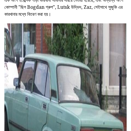
এক অংশ ইজ়েব্সক গাড়ী কারখানা সীমানার সরিয়ে নেওয়া হয়েছে, এবং অন্যান্য অংশ
কোম্পানী "ছিল Bogdan গ্রুপ", Lutsk উদ্ভিদ, Zaz, সেইসাথে সুজুকি এর
কারখানার মধ্যে বিতরণ করা হয়।