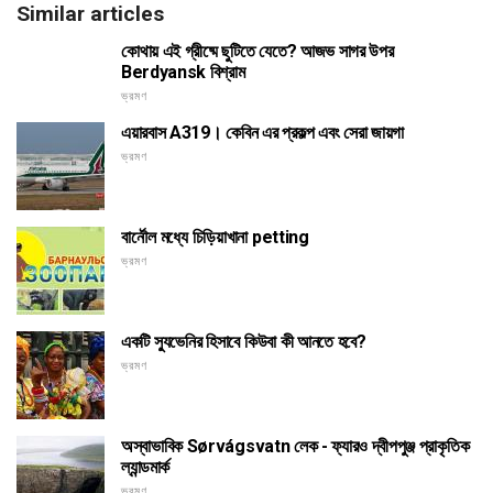
Similar articles
কোথায় এই গ্রীষ্মে ছুটিতে যেতে? আজভ সাগর উপর
Berdyansk বিশ্রাম
ভ্রমণ
এয়ারবাস A319। কেবিন এর প্রকল্প এবং সেরা জায়গা
ভ্রমণ
বার্নৌল মধ্যে চিড়িয়াখানা petting
ভ্রমণ
একটি স্যুভেনির হিসাবে কিউবা কী আনতে হবে?
ভ্রমণ
অস্বাভাবিক Sørvágsvatn লেক - ফ্যারও দ্বীপপুঞ্জ প্রাকৃতিক
ল্যান্ডমার্ক
ভ্রমণ