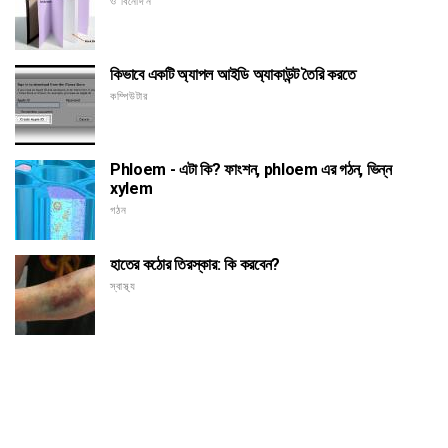
ও বিনোদন
কিভাবে একটি অ্যাপল আইডি অ্যাকাউন্ট তৈরি করতে
কম্পিউটার
Phloem - এটা কি? ফাংশন, phloem এর গঠন, ভিন্ন
xylem
গঠন
হাতের কঠোর তিরস্কার: কি করবেন?
স্বাস্থ্য