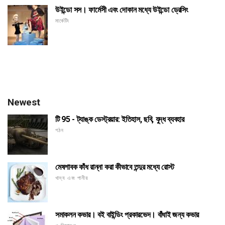
উইন্ডো সস। ফার্মেসী এবং দোকান মধ্যে উইন্ডো ড্রেসিং
মার্কেটিং
Newest
টি 95 - ট্যাঙ্ক ডেস্ট্রয়ার: ইতিহাস, ছবি, যুদ্ধ ব্যবহার
গঠন
মেষশাবক কাঁধ রান্না করা কীভাবে তন্দুর মধ্যে রোস্ট
খাদ্য এবং পানীয়
সমাকলন কভার। বই বাইন্ডিং প্রকারভেদ। বাঁধাই জন্য কভার