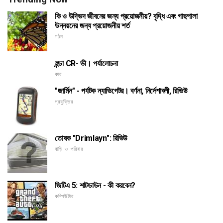
কি ও উদ্ভিদ জীবনের জন্য প্রয়োজনীয়? বৃদ্ধি এবং গাছপালা
উন্নয়নের জন্য প্রয়োজনীয় শর্ত
গঠন
হন্ডা CR- ভী। পর্যালোচনা
কার
"জার্মিন" - পর্যটক ন্যাভিগেটর। বর্ণনা, নির্দেশাবলী, রিভিউ
প্রযুক্তির
তোষক "Drimlayn": রিভিউ
বাড়ি ও পরিবার
জিটিএ 5: শাটডাউন - কী করবেন?
কম্পিউটার