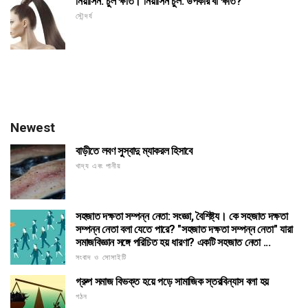
নিয়াসিন: চুল ক্ষতি। নিয়াসিন চুল: উপকার বা ক্ষতি?
সৌন্দর্য
Newest
বাড়ীতে লবণ সুস্বাদু ম্যাকরল হিসাবে
খাদ্য এবং পানীয়
সহজাত দক্ষতা সম্পন্ন নেতা: সংজ্ঞা, বৈশিষ্ট্য। কে সহজাত দক্ষতা
সম্পন্ন নেতা বলা যেতে পারে? "সহজাত দক্ষতা সম্পন্ন নেতা" যারা
সমাজবিজ্ঞান সঙ্গে পরিচিত হয় ধারণা? একটি সহজাত নেতা ...
সংবাদ ও সোসাইটি
গ্রুপ সমাজ বিভক্ত হয়ে পড়ে সামাজিক স্তরবিন্যাস বলা হয়
গঠন