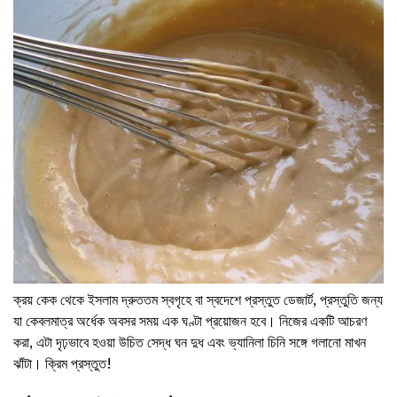
ক্রয় কেক থেকে ইসলাম দ্রুততম স্বগৃহে বা স্বদেশে প্রস্তুত ডেজার্ট, প্রস্তুতি জন্য
যা কেবলমাত্র অর্ধেক অবসর সময় এক ঘণ্টা প্রয়োজন হবে। নিজের একটি আচরণ
করা, এটা দৃঢ়ভাবে হওয়া উচিত সেদ্ধ ঘন দুধ এবং ভ্যানিলা চিনি সঙ্গে গলানো মাখন
ঝাঁটা। ক্রিম প্রস্তুত!