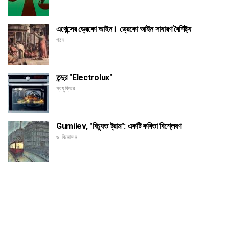
এথেন্সের ড্রেকো আইন। ড্রেকো আইন সাধারণ বৈশিষ্ট্য
গঠন
তন্দুর "Electrolux"
প্রযুক্তির
Gumilev, "বিচ্যুত ট্রাম": একটি কবিতা বিশ্লেষণ
ও বিনোদন