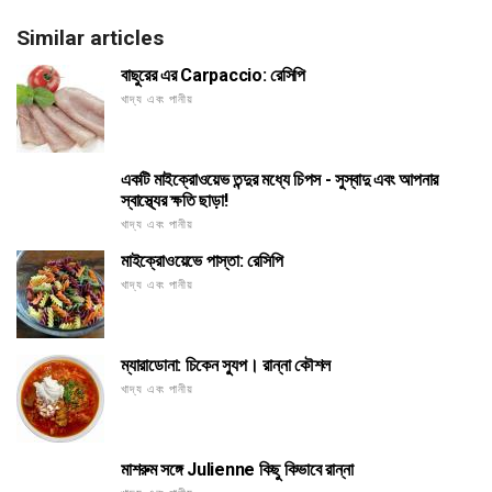
Similar articles
বাছুরের এর Carpaccio: রেসিপি
খাদ্য এবং পানীয়
একটি মাইক্রোওয়েভ তন্দুর মধ্যে চিপস - সুস্বাদু এবং আপনার
স্বাস্থ্যের ক্ষতি ছাড়া!
খাদ্য এবং পানীয়
মাইক্রোওয়েভে পাস্তা: রেসিপি
খাদ্য এবং পানীয়
ম্যারাডোনা: চিকেন স্যুপ। রান্না কৌশল
খাদ্য এবং পানীয়
মাশরুম সঙ্গে Julienne কিছু কিভাবে রান্না