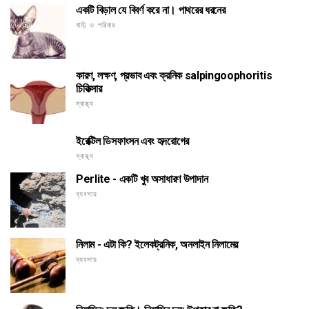
একটি বিড়াল যে বিবর্ণ করে না। পাথরের ধরনের
বাড়ি ও পরিবার
কারণ, লক্ষণ, প্রভাব এবং ক্রনিক salpingoophoritis
চিকিত্সার
স্বাস্থ্য
ইরেক্টিল ডিসফাংসন এবং হৃদরোগের
স্বাস্থ্য
Perlite - একটি খুব অসাধারণ উপাদান
ব্যবসায়
নিলাম - এটা কি? ইলেকট্রনিক, অনলাইন নিলামের
ব্যবসায়