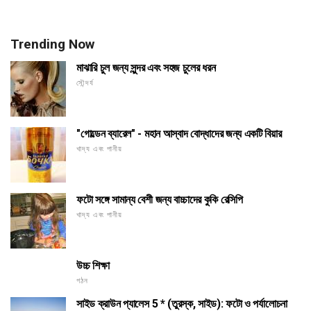
Trending Now
মাঝারি চুল জন্য সুন্দর এবং সহজ চুলের ধরন
সৌন্দর্য
"গোল্ডেন ব্যারেল" - মহান আস্বাদ বোদ্ধাদের জন্য একটি বিয়ার
খাদ্য এবং পানীয়
ফটো সঙ্গে সামান্য বেশী জন্য বাচ্চাদের কুকি রেসিপি
খাদ্য এবং পানীয়
উচ্চ শিক্ষা
গঠন
সাইড ক্রাউন প্যালেস 5 * (তুরস্ক, সাইড): ফটো ও পর্যালোচনা