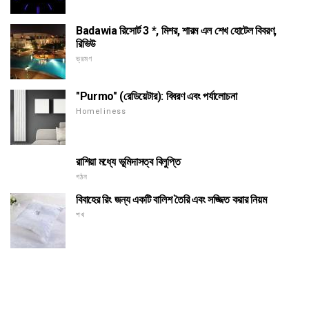
Badawia রিসোর্ট 3 *, মিশর, শারম এল শেখ হোটেল বিবরণ,
রিভিউ
ভ্রমণ
"Purmo" (রেডিয়েটার): বিবরণ এবং পর্যালোচনা
Homeliness
রাশিয়া মধ্যে ভূমিদাসত্ব বিলুপ্তি
গঠন
বিবাহের রিং জন্য একটি বালিশ তৈরি এবং সজ্জিত করার নিয়ম
শখ