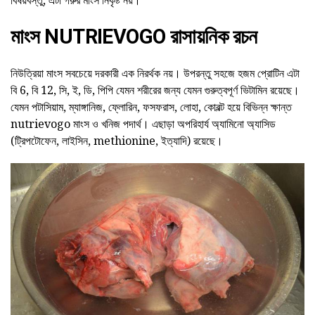
বিষয়বস্তু, এটা গরুর মাংস নিকৃষ্ট নয়।
মাংস NUTRIEVOGO রাসায়নিক রচন
নিউত্রিয়া মাংস সবচেয়ে দরকারী এক নিরর্থক নয়। উপরন্তু সহজে হজম প্রোটিন এটা
বি 6, বি 12, সি, ই, ডি, পিপি যেমন শরীরের জন্য যেমন গুরুত্বপূর্ণ ভিটামিন রয়েছে।
যেমন পটাসিয়াম, ম্যাঙ্গানিজ, ফ্লোরিন, ফসফরাস, লোহা, কোবল্ট হয়ে বিভিন্ন ক্ষান্ত
nutrievogo মাংস ও খনিজ পদার্থ। এছাড়া অপরিহার্য অ্যামিনো অ্যাসিড
(ট্রিপটোফেন, লাইসিন, methionine, ইত্যাদি) রয়েছে।