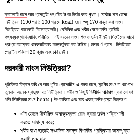
ক্যালোরি মাংস
তার প্রস্তুতি পদ্ধতির উপর নির্ভর করে পৃথক। সর্বোচ্চ মান রোস্ট
নিউত্রিয়া (190 প্রতি 100 গ্রামে kcal) হয়। শুধু 170 রান্না করা মাংস
নিউত্রিয়া ধারণকারী কিলোক্যালরি। বেনিফিট এবং শরীর থেকে ক্ষতি প্রতিটি
পথ্যব্যবস্থাবিদ্যাবিৎ পরিচিত। এই ধরনের মাংস শিশু ও দুর্বল ইমিউন সিস্টেমের সাথে
প্রাপ্ত বয়স্কের খাদ্যতালিকায় অন্তর্ভুক্ত করা উচিত। মাত্র 4 গ্রাম - নিউত্রিয়া
প্রোটিন পরিমাণ 20 গ্রাম এবং চর্বি নেই।
দরকারী মাংস নিউত্রিয়া?
পুষ্টিবিদরা বিশ্বাস করি যে তার পুষ্টির প্রোপার্টিস-এ গরুর মাংস, মুরগির মাংস বা খরগোশ
তুলনায় অনেক স্বাস্থ্যসম্মত নিউত্রিয়া। শরীর ও কিছুই ভিটামিন পরিমাণ দ্বারা শোষণ
গতি নিউত্রিয়া মাংস beats। উপকারিতা এবং তার একই ক্ষতিগ্রস্ত নিম্নরূপ:
এটা তোলে দীর্ঘায়িত অনাক্রম্যতা রোগ দ্বারা দুর্বল শক্তিশালী
করতে সাহায্য করে;
শরীর বাধা ছাড়াই সঞ্চালিত সমস্ত বিপাকীয় প্রক্রিয়ার অসম্পৃক্ত
ফ্যাটি ধন্যবাদ;