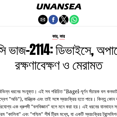
কার
কার
,
সি ভাজ-2114: ডিভাইসে, অপা
রক্ষণাবেক্ষণ ও মেরামত
বিভিন্ন ধরনের সংযুক্ত। এই সব পরিচিত "Bagel-ঘূর্ণন সঁচারক বল কনভা
 "অডি"), যান্ত্রিক এবং তাই সঙ্গে স্বয়ংক্রিয় হতে পারে। কিন্তু কোন ব
র্ভরযোগ্য এক ধ্রুপদী "বলবিজ্ঞান" বলে মনে করা হয়। এই ধরনের যানবাহন সব
ম "কালিনা" এবং "পশ্চিম" শীর্ষ ট্রিম মধ্যে, যা একটি স্বয়ংক্রিয় ট্রান্সমিশ