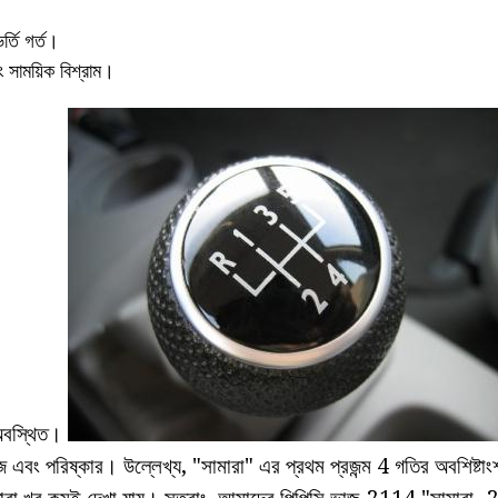
্তি গর্ত।
সাময়িক বিশ্রাম।
র অবস্থিত।
 এবং পরিষ্কার। উল্লেখ্য, "সামারা" এর প্রথম প্রজন্ম 4 গতির অবশিষ্টাং
ারা খুব কমই দেখা যায়। সুতরাং, আমাদের পিপিসি ভাজ-2114 "সামারা -2"