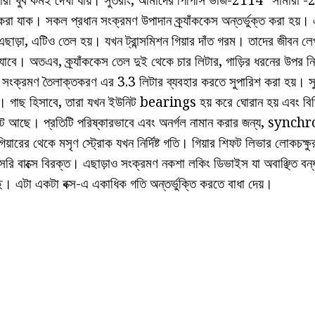
 করা যাক। সকল প্রধান সংক্রমণ উপাদান ক্র্যাঁককেস অন্তর্ভুক্ত করা হয়।
। এছাড়া, এটিও তেল হয়। যখন ট্রান্সমিশন গিয়ার দাঁত গরম। তাদের জীবন লে
াবে। অতএব, ক্র্যাঁককেস তেল দুই থেকে চার লিটার, গাড়ির ধরনের উপর 
 সংক্রমণ তৈলাক্তকরণ এর 3.3 লিটার ব্যবহার করতে সুপারিশ করা হয়। 
। গাছ হিসাবে, তারা যখন ইউনিট bearings হয় করে ঘোরান হয় এবং বিভিন্
 সেট আছে। প্রতিটি পরিষ্কারভাবে এবং অনর্গল নামান করার জন্য, synch
য়ারের থেকে মসৃণ স্ট্রোক যখন নির্দিষ্ট গতি। গিয়ার শিফট লিভার লোকচক্ষুর 
রি বাক্সে বিরক্ত। এছাড়াও সংক্রমণ নকশা লকিং ডিভাইস যা অবাঞ্ছিত বন্ধ
ে। এটা একটা বক্স-এ একাধিক গতি অন্তর্ভুক্তি করতে বাধা দেয়।