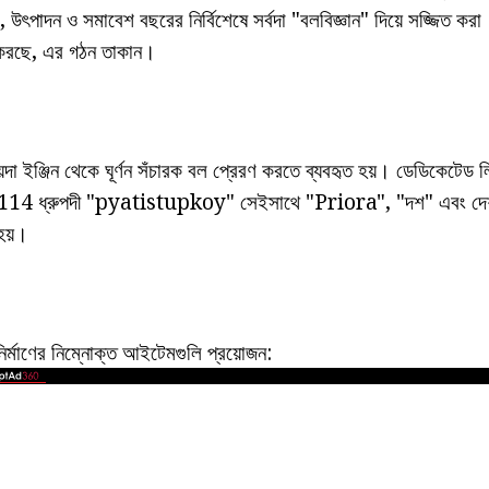
উৎপাদন ও সমাবেশ বছরের নির্বিশেষে সর্বদা "বলবিজ্ঞান" দিয়ে সজ্জিত কর
জ করছে, এর গঠন তাকান।
়দা ইঞ্জিন থেকে ঘূর্ণন সঁচারক বল প্রেরণ করতে ব্যবহৃত হয়। ডেডিকেটেড লিভা
114 ধ্রুপদী "pyatistupkoy" সেইসাথে "Priora", "দশ" এবং দেশীয
 হয়।
্মাণের নিম্নোক্ত আইটেমগুলি প্রয়োজন: