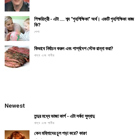
শিক্ষয়িত্রী - এটা .... শব্দ "গৃহশিক্ষিকা" অর্থ। একটি গৃহশিক্ষিকা কাজ
কি?
পেশা
কিভাবে নির্বাচন করুন এবং পার্শ্বদেশ স্টেক রান্না করা?
খাদ্য এবং পানীয়
Newest
তন্দুর মধ্যে ভাজা কার্প - এটা সর্বদা সুস্বাদু
খাদ্য এবং পানীয়
কেন মহিলাদের চুল পড়া করে? কারণ