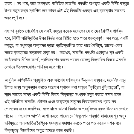
হারায়। সব পরে, ভাল অবস্থায় গাণিতিক মডেলিং পদ্ধতি অগত্যা একটি নির্দিষ্ট বস্তুর
উপর নতুন তথ্য স্থাপিত হবে কারণ এটা এই বিষয়টির গুরুত্ব এই ব্যবস্থার সবচেয়ে
গুরত্বপূর্ণ হবে।
এছাড়া বুঝতে পেরেছিল যে একই বস্তুর কয়েক মডেলের যে তাদের বৈশিষ্ট্য পার্থক্য
হবে, নির্দিষ্ট পরিস্থিতির উপর নির্ভর করে নির্মিত হতে পারে গুরুত্বপূর্ণ। সব পরে, একটি
বস্তুর, যা শুধুমাত্র অন্যদের দ্বারা প্রতিস্থাপিত হতে পারে বৈশিষ্ট্য, তাদের একই
সময়ে ব্যবহারের সম্ভাবনা ছাড়া হয়। অতএব, মডেলিং পদ্ধতি এছাড়াও মূল একটি
কঠোরভাবে সীমিত অর্থে, প্রতিস্থাপন করতে পারেন যেহেতু বিস্তারিত বিষয়ে এমনকি
সেখানে উল্লেখযোগ্য পার্থক্য হতে পারে।
আধুনিক কম্পিউটার প্রযুক্তি এবং সর্বশেষ সফ্টওয়্যার উন্নয়ন ধন্যবাদ, মডেলিং নতুন
উপায় জন্য অনুসন্ধান করতে সংযোগ স্থাপন করা সম্ভব "কৃত্রিম বুদ্ধিমত্তা", যা
স্বল্প সময়ের মধ্যে একটি নির্দিষ্ট বিষয়ে সিদ্ধান্ত সংখ্যক ইস্যু করতে সক্ষম হবেন।
এই গাণিতিক মডেলিং কৌশল এখন অত্যন্ত মানুষের ক্রিয়াকলাপের প্রায় সব
গোলকের মধ্যে জনপ্রিয়, সঙ্গে যাতে আমরা বিজ্ঞান ও প্রযুক্তির দ্রুত উন্নয়ন দেখতে
পারেন। এছাড়াও আপনি আশা করতে পারেন যে সিমুলেশন পদ্ধতি সাহায্যে খুব অদূর
ভবিষ্যতে মানবজাতির বৈশ্বিক সমস্যার সমাধান করতে পারে গত কয়েক দশক ধরে
বিশ্বজুড়ে বিজ্ঞানীদের অযুত হয়েছে কাজ করছি।