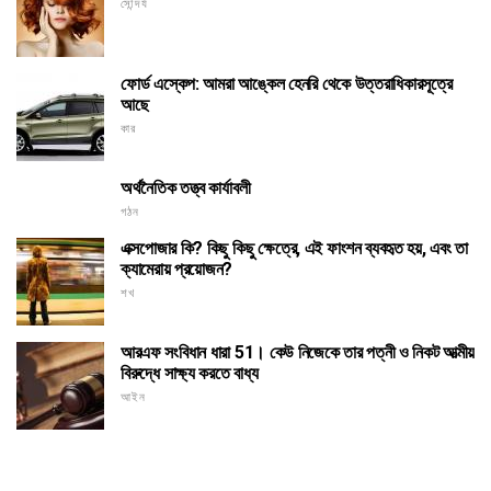
সৌন্দর্য
ফোর্ড এস্কেপ: আমরা আঙ্কেল হেনরি থেকে উত্তরাধিকারসূত্রে
আছে
কার
অর্থনৈতিক তত্ত্ব কার্যাবলী
গঠন
এক্সপোজার কি? কিছু কিছু ক্ষেত্রে, এই ফাংশন ব্যবহৃত হয়, এবং তা
ক্যামেরায় প্রয়োজন?
শখ
আরএফ সংবিধান ধারা 51। কেউ নিজেকে তার পত্নী ও নিকট আত্মীয়
বিরুদ্ধে সাক্ষ্য করতে বাধ্য
আইন