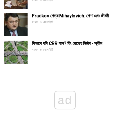
সংবাদ ও সোসাইটি
Fradkov পেত্র Mihaylovich: পেশা এবং জীবনী
সংবাদ ও সোসাইটি
কিভাবে যদি CRR পাস? রিং রোডের নির্মাণ - স্কীম
সংবাদ ও সোসাইটি
ad