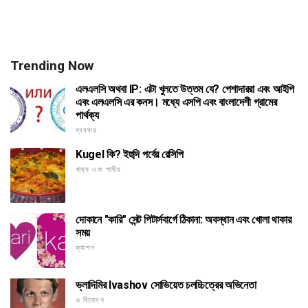
Trending Now
এলএলসি অথবা IP: এটা খুলতে উত্তম যে? পেশাদাররা এবং আইপি
এবং এলএলসি এর কনস। মধ্যে এসপি এবং বাংলাদেশী গ্রামের
পার্থক্য
ব্যবসায়
Kugel কি? ইহুদি পর্বের রেসিপি
খাদ্য এবং পানীয়
দোকানে "কারি" সেন্ট পিটার্সবার্গে ঠিকানা: অবস্থান এবং খোলা থাকার
সময়
ফ্যাশন
ভ্লাদিমির Ivashov সোভিয়েত চলচ্চিত্রের অভিনেতা
ও বিনোদন