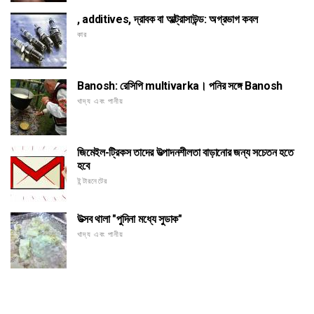
, additives, দ্রাবক বা আল্ট্রাসাউন্ড: অগ্রভাগ কবল
কার
Banosh: রেসিপি multivarka। পনির সঙ্গে Banosh
খাদ্য এবং পানীয়
জিমেইল-ট্রিকস তাদের উত্পাদনশীলতা বাড়ানোর জন্য সচেতন হতে
হবে
ইন্টারনেটের
উত্সব থালা "পুদিনা মধ্যে সুডাক"
খাদ্য এবং পানীয়