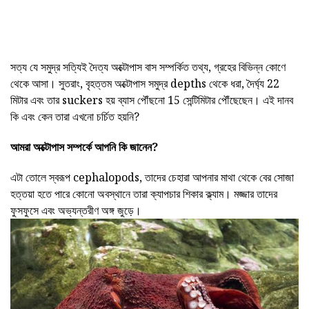
সত্য যে সমুদ্র সত্যিই দৈত্য অক্টোপাস বাস সম্পর্কিত তথ্য, গ্রহের বিভিন্ন কোণে
থেকে আসা। সুতরাং, বৃহত্তম অক্টোপাস সমুদ্র depths থেকে ধরা, দৈর্ঘ্য 22
মিটার এবং তার suckers হয় ব্যাস পৌঁছনো 15 সেন্টিমিটার পৌঁছেছেন। এই দানব
কি এবং কেন তারা এখনো চর্চিত হয়নি?
আমরা অক্টোপাস সম্পর্কে আপনি কি জানেন?
এটা তোলে স্বরূপ cephalopods, তাদের চেহারা আপনার মাথা থেকে বের সোজা
হত্তয়া হতে পারে কোনো অবস্থানে তারা ক্যাপচার শিকার ক্ল্যাম। মজ্জার তাদের
ফুসফুসে এবং অভ্যন্তরীণ অঙ্গ জুড়ে।