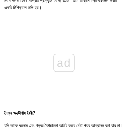
তিনি শত্রু ফিরে সংগ্রাম প্রস্তুতি নিচ্ছে এমন - এটা আক্রমণ প্রতিফলিত করার
একটি টিপিক্যাল ভঙ্গি হয়।
ad
দৈত্য অক্টোপাস বৈরী?
যদি তাকে ধরলাম এবং গহ্বর বৈঠাচালনা আউট করার চেষ্টা পশুর আগ্রাসন বলা যায় না।