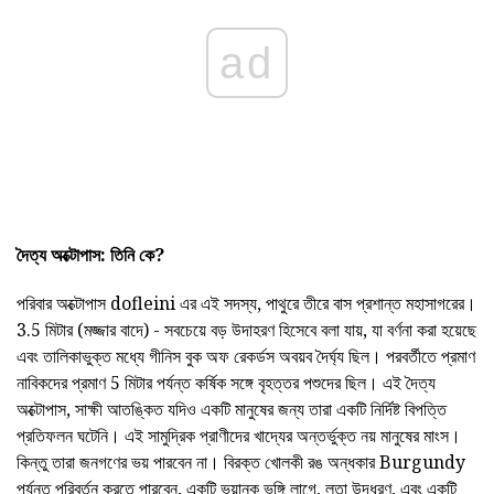
ad
দৈত্য অক্টোপাস: তিনি কে?
পরিবার অক্টোপাস dofleini এর এই সদস্য, পাথুরে তীরে বাস প্রশান্ত মহাসাগরের।
3.5 মিটার (মজ্জার বাদে) - সবচেয়ে বড় উদাহরণ হিসেবে বলা যায়, যা বর্ণনা করা হয়েছে
এবং তালিকাভুক্ত মধ্যে গীনিস বুক অফ রেকর্ডস অবয়ব দৈর্ঘ্য ছিল। পরবর্তীতে প্রমাণ
নাবিকদের প্রমাণ 5 মিটার পর্যন্ত কর্ষিক সঙ্গে বৃহত্তর পশুদের ছিল। এই দৈত্য
অক্টোপাস, সাক্ষী আতঙ্কিত যদিও একটি মানুষের জন্য তারা একটি নির্দিষ্ট বিপত্তি
প্রতিফলন ঘটেনি। এই সামুদ্রিক প্রাণীদের খাদ্যের অন্তর্ভুক্ত নয় মানুষের মাংস।
কিন্তু তারা জনগণের ভয় পারবেন না। বিরক্ত খোলকী রঙ অন্ধকার Burgundy
পর্যন্ত পরিবর্তন করতে পারবেন, একটি ভয়ানক ভঙ্গি লাগে, লতা উদ্ধরণ, এবং একটি