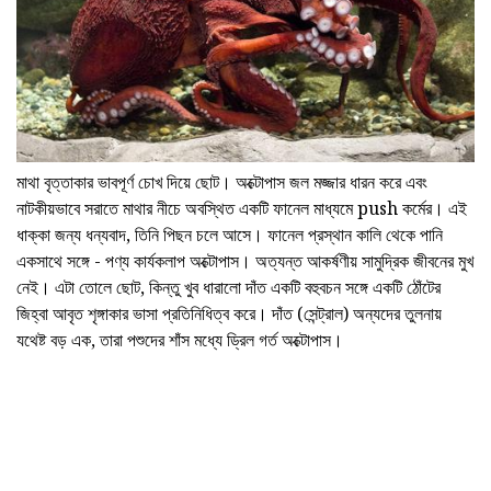
মাথা বৃত্তাকার ভাবপূর্ণ চোখ দিয়ে ছোট। অক্টোপাস জল মজ্জার ধারন করে এবং
নাটকীয়ভাবে সরাতে মাথার নীচে অবস্থিত একটি ফানেল মাধ্যমে push কর্মের। এই
ধাক্কা জন্য ধন্যবাদ, তিনি পিছন চলে আসে। ফানেল প্রস্থান কালি থেকে পানি
একসাথে সঙ্গে - পণ্য কার্যকলাপ অক্টোপাস। অত্যন্ত আকর্ষণীয় সামুদ্রিক জীবনের মুখ
নেই। এটা তোলে ছোট, কিন্তু খুব ধারালো দাঁত একটি বহুবচন সঙ্গে একটি ঠোঁটের
জিহ্বা আবৃত শৃঙ্গাকার ভাসা প্রতিনিধিত্ব করে। দাঁত (সেন্ট্রাল) অন্যদের তুলনায়
যথেষ্ট বড় এক, তারা পশুদের শাঁস মধ্যে ড্রিল গর্ত অক্টোপাস।