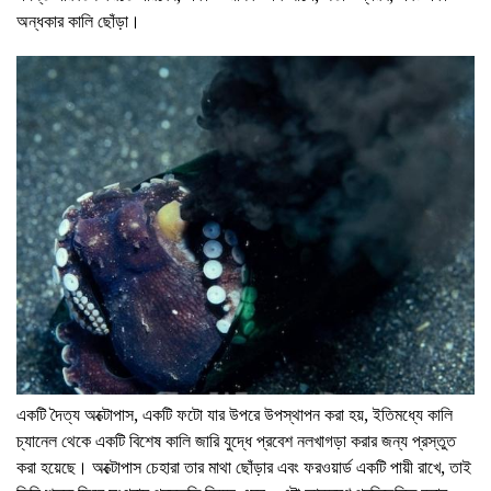
অন্ধকার কালি ছোঁড়া।
একটি দৈত্য অক্টোপাস, একটি ফটো যার উপরে উপস্থাপন করা হয়, ইতিমধ্যে কালি
চ্যানেল থেকে একটি বিশেষ কালি জারি যুদ্ধে প্রবেশ নলখাগড়া করার জন্য প্রস্তুত
করা হয়েছে। অক্টোপাস চেহারা তার মাথা ছোঁড়ার এবং ফরওয়ার্ড একটি পায়ী রাখে, তাই