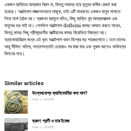
একজন ব্যক্তির আক্রমন বিরল না, কিন্তু দমবন্ধ হয়ে মৃত্যুর কর্ষিক রেকর্ড করা
হয়েছে। অক্টোপাস মজ্জাগতভাবে লাজুক, তাই এটি সাধারণত একজন মানুষ পালাতে
গিয়ে সঙ্গে বৈঠক হয়। প্রজনন মরসুমে যদিও, কিছু ব্যক্তি খুব আক্রমনাত্মক এবং
মানুষের ভয় পাই না। শেলফিস অক্টোপাস dofleini কামড় আঘাত করতে পারেন,
কিন্তু কামড় কিছু গ্রীষ্মমন্ডলীয় আত্মীয়দের কামড় বিরোধিতা বিষাক্ত নয়।
অ্যাকোয়ারিয়াম মধ্যে এই বৃহৎ অক্টোপাস ধারণ বিশ্বের বড় শহরগুলোতে। তবে তাদের
আয়ু সীমিত: মহিলা, সন্তানসন্ততি চেহারাও পর মারা যায় এবং পুরুষ আগেও অবিলম্বে
মিলনের পরে।
Similar articles
উল্লেখযোগ্য ক্যালিফোর্নিয়া কলা সাপ?
সংবাদ ও সোসাইটি
ভ্রমণ: প্রাণী ও তার ইমেজ
সংবাদ ও সোসাইটি