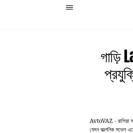
গাড়ি L
প্রযুক
AvtoVAZ - রাশিয়া সর্ব
যেমন কাল্পনিক মডেল এস