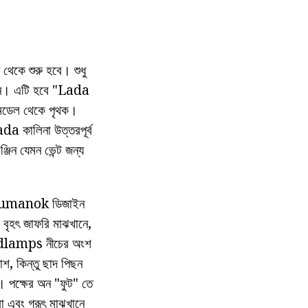
থেকে শুরু হবে। শুধু
় চান। এটি হবে "Lada
়ে মডেল থেকে পৃথক।
a কালিনা উত্তরপূর্ব
্জিন যেমন ভেন্ট জন্য
ivotumanok ডিজাইন
 বৃহৎ জাফরি মাঝখানে,
headlamps নীচের অংশ
াশ, কিন্তু ছাদ পিছন
র। পক্ষের অন "ফুট" তে
রা এবং গরূৎ মাঝখানে