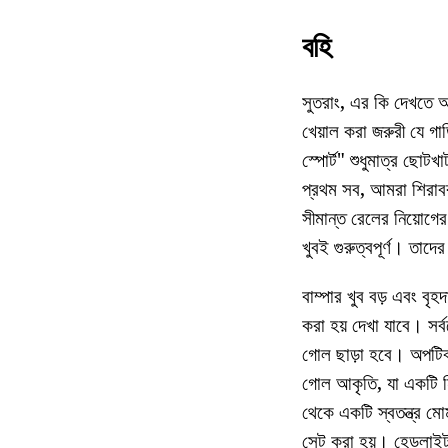
বহি
সুতরাং, এর কি দেখতে আ
খেয়াল করা জরুরী যে গ
স্পোর্ট" শুধুমাত্র ছোট
প্রথম সব, আমরা শিরাব
সীমান্ত রেলের নিয়োগের
খুবই গুরুত্বপূর্ণ। তাদ
বাম্পার খুব বড় এবং 
করা হয় দেখা যাবে। সর
গোল ছাড়া হবে। অপটিক
গোল আকৃতি, যা একটি নির
থেকে একটি স্বতন্ত্র মো
সেট করা হয়। হেডলাইট 