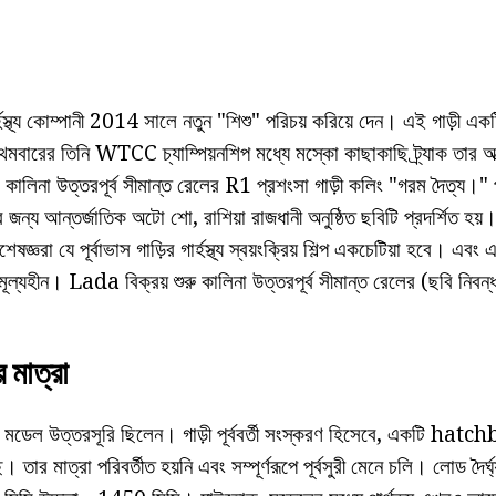
্হস্থ্য কোম্পানী 2014 সালে নতুন "শিশু" পরিচয় করিয়ে দেন। এই গাড়ী এক
রথমবারের তিনি WTCC চ্যাম্পিয়নশিপ মধ্যে মস্কো কাছাকাছি ট্র্যাক তার আ
ালিনা উত্তরপূর্ব সীমান্ত রেলের R1 প্রশংসা গাড়ী কলিং "গরম দৈত্য।" প
্য আন্তর্জাতিক অটো শো, রাশিয়া রাজধানী অনুষ্ঠিত ছবিটি প্রদর্শিত হয়। ন
ষজ্ঞরা যে পূর্বাভাস গাড়ির গার্হস্থ্য স্বয়ংক্রিয় শিল্প একচেটিয়া হবে। এব
ূল্যহীন। Lada বিক্রয় শুরু কালিনা উত্তরপূর্ব সীমান্ত রেলের (ছবি নিবন
মাত্রা
ট" মডেল উত্তরসূরি ছিলেন। গাড়ী পূর্ববর্তী সংস্করণ হিসেবে, একটি hat
ে। তার মাত্রা পরিবর্তীত হয়নি এবং সম্পূর্ণরূপে পূর্বসুরী মেনে চলি। লোড দৈর