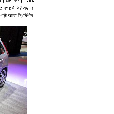
 আছে। এই রিমে। Lada
 সম্পর্কে কি? এছাড়া
গাড়ী আরো স্থিতিশীল