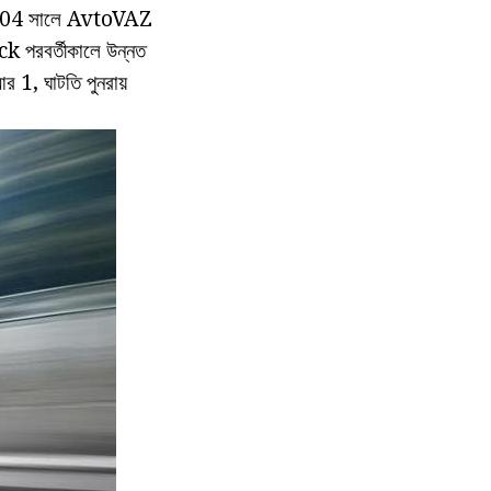
েই। 2004 সালে AvtoVAZ
k পরবর্তীকালে উন্নত
 1, ঘাটতি পুনরায়