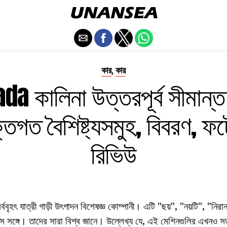
কার
কার
,
ada কালিনা উত্তরপূর্ব সীমান্
্তিগত বৈশিষ্ট্যসমুহ, বিবরণ, 
রিভিউ
বৃহৎ যাত্রী গাড়ী উৎপাদন বিশেষজ্ঞ কোম্পানী। এটি "ছয়", "নয়টি", "নিরা
ে সঙ্গে। তাদের সারা বিশ্ব জানে। উল্লেখ্য যে, এই মেশিনগুলির এখনও সড