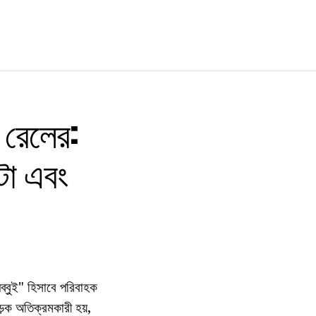
ত রেলের:
ফটো এবং
নব্বুই" হিসাবে পরিবাহক
়ক অতিক্রমকারী হয়,