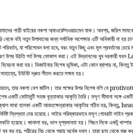
মাদের গাড়ী বাইরের নকশা অ্যাওয়েট্সওয়াচমেন যাক। অবশ্য, জরিপ সামনে 
াড়ি থেকে বহি নতুন উপাদানের জন্য সর্বাধিক অপেক্ষার এটি অধিকারী না হয
খাট পরিবর্তন, যা পরিশোধন বলা হবে, বরং নতুন কিছু এবং মূল প্রবর্তনের চেয
রণ উপর উঠতি গর্ত উপর ফোকাস করা। এই উদ্ভাবনের খুব দরকারী যখন Lad
 বিবেচনা করা হয়। ডিজাইনার বিশেষ ভূমিকা, এটা কোন ব্যাপার না, কিন্তু ইঞ
ের সাহায্যে, ইউনিট দ্রুত শীতল করতে সক্ষম হয়।
বৃহদায়তন, তার নকশা বেশ জটিল। তার পক্ষের উপর বিশেষ বগি যে prot
্বশেষ একটি মোটামুটি সহজ বৃত্তাকার আকৃতি তৈরি। মসৃণ সীমানা সঙ্গে একটি
্যাল মাথা হালকা একটি আয়তক্ষেত্রাকার আকৃতির গঠিত হয়, কিন্তু, 
্দিষ্ট স্নিগ্ধতা দেয় হয়েছে। সাইড পরিষ্কারভাবে মসৃণ গোবরাট লাইন প্রক
মবাতি হয়েছে। জানালা বড়, ভাল দৃশ্যমানতা হয়। পিছন দিকে একটু বাম্পা
খুব বড় হয়, শরীরের নিচ থেকে প্রায় অর্ধেক দখল। তারা ছাদ থেকে শুরু ক