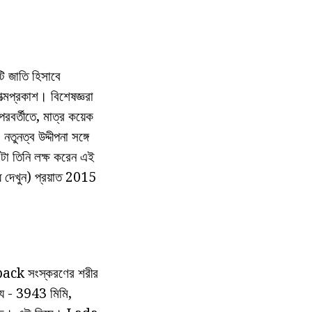
টি জাতি হিসাবে
ত্মপ্রকাশ। বিশেষজ্ঞরা
রবর্তীতে, মাত্র কয়েক
তুনত্ব উদ্দীপনা সঙ্গে
ং এটা তিনি লক্ষ করেন এই
্ধ দেখুন) প্রয়াত 2015
chback সংস্করণের শরীর
্ঘ্য - 3943 মিমি,