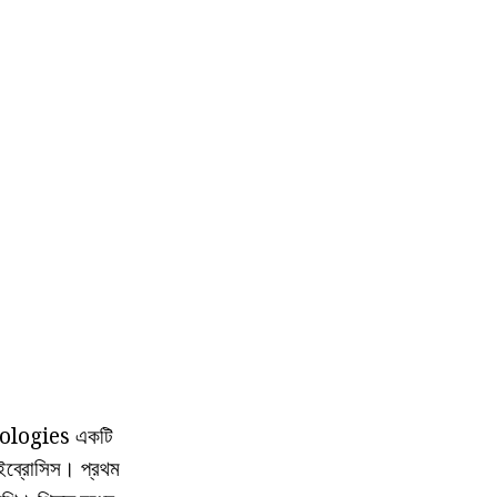
thologies একটি
াইব্রোসিস। প্রথম