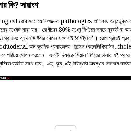
ন্সার কি? সারাংশ
gical রোগ সবচেয়ে বিপজ্জনক pathologies তালিকায় অন্তর্ভুক্ত করা
র মধ্যেই মারা যায়। রোগীদের 80% মধ্যে নির্ণয়ের সময়ে দূরবর্তী ব
্ঞরা প্রধানত প্যাথলজি উপর গোপন সঙ্গে এই বৈশিষ্ট্যাবলী। রোগ প্রায়ই প্র
enal অঙ্গ ক্রনিক প্রদাহজনক প্রসেস (কলেলিথিয়াসিস, cholecysti
সেবে পরিচয় গোপন করলেন। একটি ডিফারেনশিয়াল নির্ণয়ের চালায় এই প্রয়ো
থিতিতে ব্যতীত সাথে হবে। এই, ঘুরে, এই দীর্ঘস্থায়ী অবস্থার সবচেয়ে কার