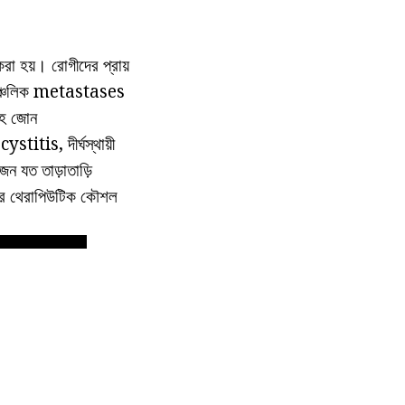
 হয়। রোগীদের প্রায়
া আঞ্চলিক metastases
বাহ জোন
tis, দীর্ঘস্থায়ী
জন যত তাড়াতাড়ি
্যকর থেরাপিউটিক কৌশল