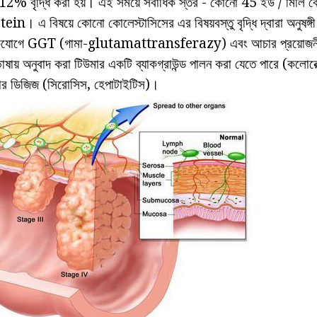
র 12% বৃদ্ধি করা হয়। এই সময়ে সর্বাধিক স্তর - কোনো 45 ইউ / মিলি ব
n। এ বিষয়ে কোনো কোলেস্টাসিসের এর বিষয়বস্তু বৃদ্ধি দ্বারা অনুষঙ্
া একযোগে GGT (গামা-glutamattransferazy) এবং আচার প্রয়োজনীয
 ভাষায় অনুবাদ করা টিউমার একটি ব্যাকগ্রাউন্ড পালন করা যেতে পারে (কলোরেক্
লিভার ডিজিজ (সিরোসিস, হেপাটাইটিস)।