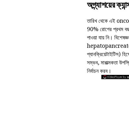
অগ্ন্যাশয়ের ক্যা
তারিখ থেকে এই oncolo
90% রোগের প্রথম বছরে
পাওয়া যায় নি। বিশেষজ
hepatopancreatoduod
প্যানক্রিয়েটাইটিস) হি
সম্ভব, মারাত্মকতা উপস্
নির্বাচন করব।