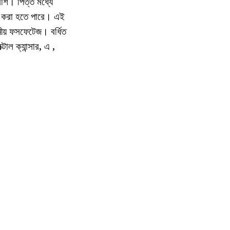
েশি। পিত্ত মধ্যে
গী করা হতে পারে। এই
় ফসফেটেজ। বর্ধিত
টাল ক্যান্সার, এ ,