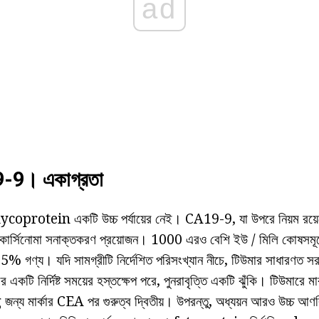
ad
19-9। একাগ্রতা
ার glycoprotein একটি উচ্চ পর্যায়ের নেই। CA19-9, যা উপরে নিয়ম রয়
রে, কার্সিনোমা সনাক্তকরণ প্রয়োজন। 1000 এরও বেশি ইউ / মিলি কোষসম
 5% গণ্য। যদি সামগ্রীটি নির্দেশিত পরিসংখ্যান নীচে, টিউমার সাধারণত 
কটি নির্দিষ্ট সময়ের হস্তক্ষেপ পরে, পুনরাবৃত্তি একটি ঝুঁকি। টিউমারে ম
জন্য মার্কার CEA পর গুরুত্ব দ্বিতীয়। উপরন্তু, অধ্যয়ন আরও উচ্চ আণব