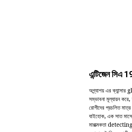
এন্টিজেন সিএ 
অগ্ন্যাশয় এর ক্যান্স
সম্ভাবনা মূল্যায়ন ক
রোগীদের প্রচলিত মাত্র
যাইহোক, এক সাত মাসের এ
মারাত্মকতা detecting 