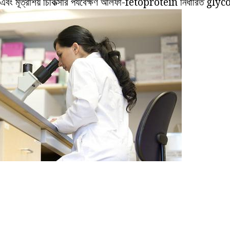
লীর এবং মূত্রাশয় চিকিত্সার পর্যবেক্ষণ আলফা-fetoprotein নির্ধারিত 