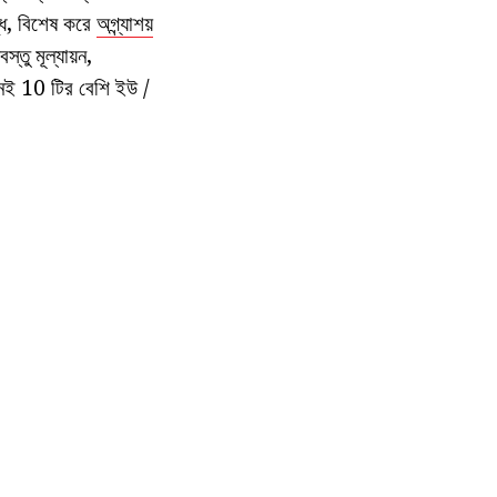
্ধি, বিশেষ করে
অগ্ন্যাশয়
তু মূল্যায়ন,
েই 10 টির বেশি ইউ /