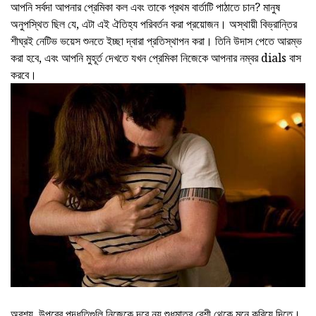
আপনি সর্বদা আপনার প্রেমিকা কল এবং তাকে প্রথম বার্তাটি পাঠাতে চান? মানুষ
অনুপস্থিত ছিল যে, এটা এই ঐতিহ্য পরিবর্তন করা প্রয়োজন। অস্থায়ী বিভ্রান্তির
শীঘ্রই নেটিভ ভয়েস শুনতে ইচ্ছা দ্বারা প্রতিস্থাপন করা। তিনি উদাস পেতে আরম্ভ
করা হবে, এবং আপনি মুহূর্ত দেখতে যখন প্রেমিকা নিজেকে আপনার নম্বর dials বাস
করবে।
অবশ্য, উপরের পদ্ধতিগুলি নিজেকে দূরে নয় শুধুমাত্র বেশী থেকে মনে করিয়ে দিতে।