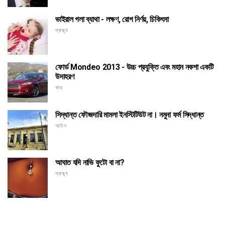
ভাইরাল গলা ব্যাথা - লক্ষণ, রোগ নির্ণয়, চিকিৎসা
স্বাস্থ্য
ফোর্ড Mondeo 2013 - উচ্চ প্রযুক্তি এবং মহান নকশা একটি
উদাহরণ
কার
সিদ্ধান্ত ফৌজদারি মামলা ইনস্টিটিউট না। নমুনা ফর্ম সিদ্ধান্ত
আইন
আঘাত যদি নাভি ফুটো বা না?
স্বাস্থ্য