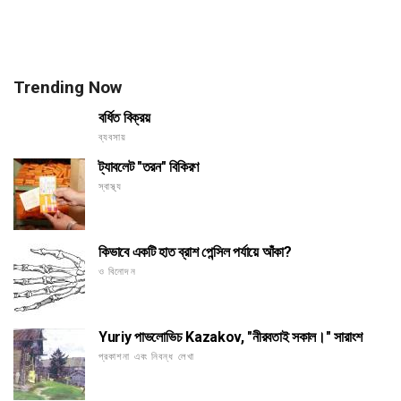
Trending Now
বর্ধিত বিক্রয়
ব্যবসায়
ট্যাবলেট "তরন" বিকিরণ
স্বাস্থ্য
কিভাবে একটি হাত ব্রাশ পেন্সিল পর্যায়ে আঁকা?
ও বিনোদন
Yuriy পাভলোভিচ Kazakov, "নীরবতাই সকাল।" সারাংশ
প্রকাশনা এবং নিবন্ধ লেখা