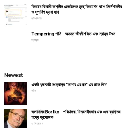
কিভাবে বিরোধী অশ্লীল এক্সটেনশন মুছে কিভাবে? ধাপে নির্দেশাবলীর
ও সুপারিশ দ্বারা ধাপ
কম্পিউটার
Tempering পানি - অনন্ত জীবনীশক্তি এবং স্বাস্থ্য উৎস
স্বাস্থ্য
Newest
একটি শব্দসমষ্টি সংক্রান্ত "আশার এর বক্স" এর মানে কি?
গঠন
ভ্লাদিমির Bortko - পরিচালক, চিত্রনাট্যকার এবং এক ব্যক্তির
মধ্যে প্রযোজক
ও বিনোদন