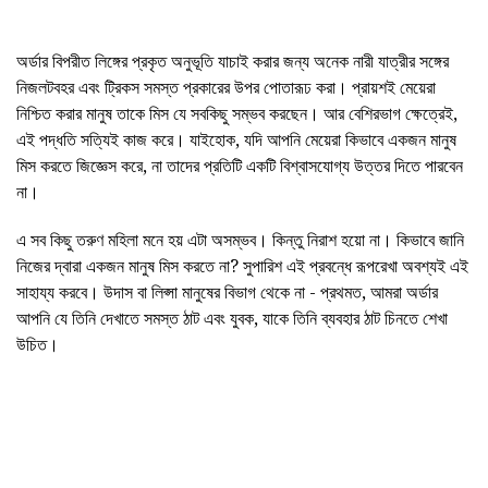
অর্ডার বিপরীত লিঙ্গের প্রকৃত অনুভূতি যাচাই করার জন্য অনেক নারী যাত্রীর সঙ্গের
নিজলটবহর এবং ট্রিকস সমস্ত প্রকারের উপর পোতারূঢ করা। প্রায়শই মেয়েরা
নিশ্চিত করার মানুষ তাকে মিস যে সবকিছু সম্ভব করছেন। আর বেশিরভাগ ক্ষেত্রেই,
এই পদ্ধতি সত্যিই কাজ করে। যাইহোক, যদি আপনি মেয়েরা কিভাবে একজন মানুষ
মিস করতে জিজ্ঞেস করে, না তাদের প্রতিটি একটি বিশ্বাসযোগ্য উত্তর দিতে পারবেন
না।
এ সব কিছু তরুণ মহিলা মনে হয় এটা অসম্ভব। কিন্তু নিরাশ হয়ো না। কিভাবে জানি
নিজের দ্বারা একজন মানুষ মিস করতে না? সুপারিশ এই প্রবন্ধে রূপরেখা অবশ্যই এই
সাহায্য করবে। উদাস বা লিপ্সা মানুষের বিভাগ থেকে না - প্রথমত, আমরা অর্ডার
আপনি যে তিনি দেখাতে সমস্ত ঠাট এবং যুবক, যাকে তিনি ব্যবহার ঠাট চিনতে শেখা
উচিত।