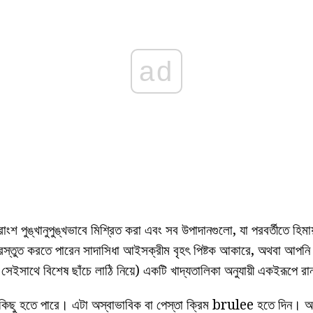
ad
ংশ পুঙ্খানুপুঙ্খভাবে মিশ্রিত করা এবং সব উপাদানগুলো, যা পরবর্তীতে হিমা
্রস্তুত করতে পারেন সাদাসিধা আইসক্রীম বৃহৎ পিষ্টক আকারে, অথবা আ
, সেইসাথে বিশেষ ছাঁচে লাঠি নিয়ে) একটি খাদ্যতালিকা অনুযায়ী একইরূপে র
 কিছু হতে পারে। এটা অস্বাভাবিক বা পেস্তা ক্রিম brulee হতে দিন। 