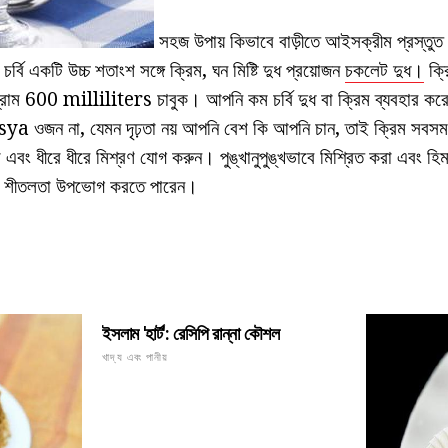
সহজ উপায় কিভাবে বাড়ীতে আইসক্রীম প্রস্তু
্বি একটি উচ্চ শতাংশ সঙ্গে ক্রিম, ঘন মিষ্টি দুধ প্রয়োজন
চকলেট দুধ।
ক্র
গ্রাম 600 milliliters চাবুক। আপনি কম চর্বি দুধ বা ক্রিম ব্যবহার করে
ya ওজন না, যেমন দৃঢ়তা নয় আপনি বেশ কি আপনি চান, তাই ক্রিম সব
বং ধীরে ধীরে মিশ্রণ যোগ করুন। পুঙ্খানুপুঙ্খভাবে মিশ্রিত করা এবং হিমা
্যে শীতলতা উপভোগ করতে পারেন।
ইসলাম 'হার্ট': রেসিপি রান্না কৌশল
খাদ্য এবং পানীয়