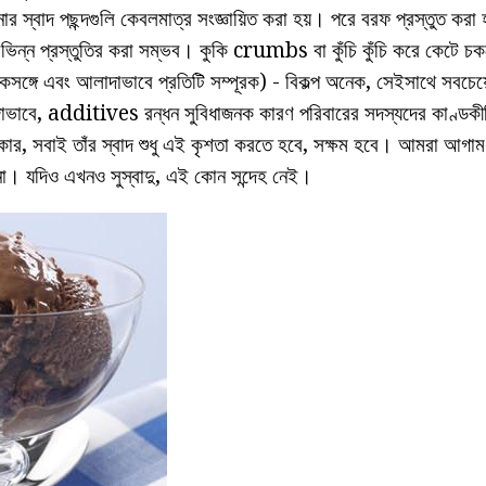
নার স্বাদ পছন্দগুলি কেবলমাত্র সংজ্ঞায়িত করা হয়। পরে বরফ প্রস্তুত করা 
িন্ন প্রস্তুতির করা সম্ভব। কুকি crumbs বা কুঁচি কুঁচি করে কেটে চকলেট
সঙ্গে এবং আলাদাভাবে প্রতিটি সম্পূরক) - বিকল্প অনেক, সেইসাথে সবচেয
াবে, additives রন্ধন সুবিধাজনক কারণ পরিবারের সদস্যদের কাণ্ডকীর
থাকার, সবাই তাঁর স্বাদ শুধু এই কৃশতা করতে হবে, সক্ষম হবে। আমরা আগাম
না। যদিও এখনও সুস্বাদু, এই কোন সন্দেহ নেই।