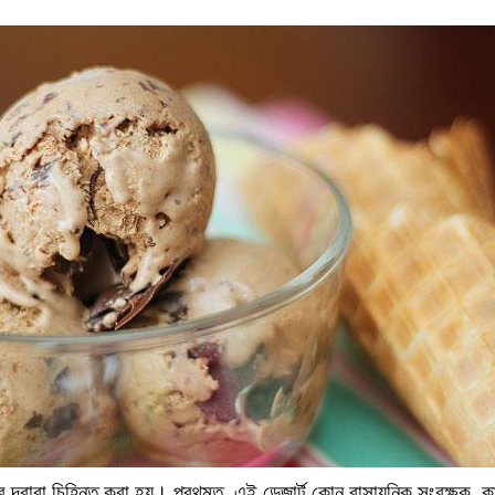
িধার দ্বারা চিহ্নিত করা হয়। প্রথমত, এই ডেজার্ট কোন রাসায়নিক সংরক্ষক