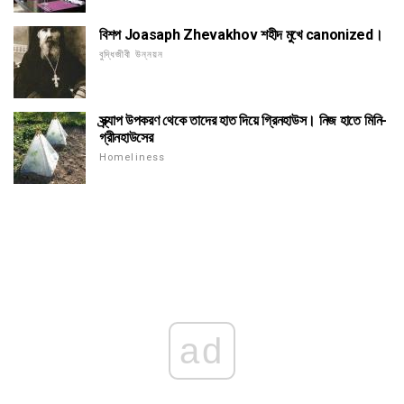
বিশপ Joasaph Zhevakhov শহীদ মুখে canonized।
বুদ্ধিজীবী উন্নয়ন
স্ক্র্যাপ উপকরণ থেকে তাদের হাত দিয়ে গ্রিনহাউস। নিজ হাতে মিনি-
গ্রীনহাউসের
Homeliness
ad