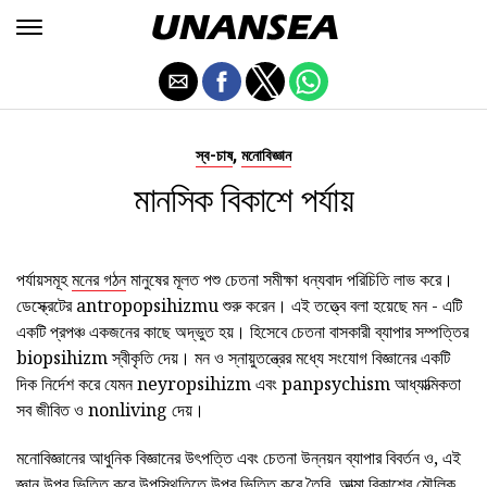
,
স্ব-চাষ
মনোবিজ্ঞান
মানসিক বিকাশে পর্যায়
পর্যায়সমূহ
মনের গঠন
মানুষের মূলত পশু চেতনা সমীক্ষা ধন্যবাদ পরিচিতি লাভ করে।
ডেস্ক্রেটের antropopsihizmu শুরু করেন। এই তত্ত্বে বলা হয়েছে মন - এটি
একটি প্রপঞ্চ একজনের কাছে অদ্ভুত হয়। হিসেবে চেতনা বাসকারী ব্যাপার সম্পত্তির
biopsihizm স্বীকৃতি দেয়। মন ও স্নায়ুতন্ত্রের মধ্যে সংযোগ বিজ্ঞানের একটি
দিক নির্দেশ করে যেমন neyropsihizm এবং panpsychism আধ্যাত্মিকতা
সব জীবিত ও nonliving দেয়।
মনোবিজ্ঞানের আধুনিক বিজ্ঞানের উৎপত্তি এবং চেতনা উন্নয়ন ব্যাপার বিবর্তন ও, এই
জ্ঞান উপর ভিত্তি করে উপস্থিতিতে উপর ভিত্তি করে তৈরি, আত্মা বিকাশের মৌলিক