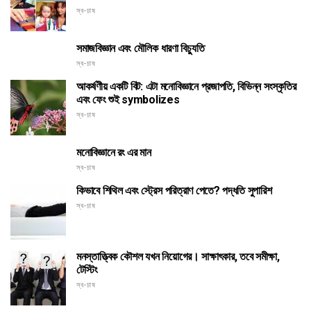
স্ব-চাষ
সমাজবিজ্ঞান এবং মৌলিক ধারণা বিচ্যুতি
স্ব-চাষ
আকর্ষণীয় একটি বিট: এটা মনোবিজ্ঞানে প্রজাপতি, বিভিন্ন সংস্কৃতির
এবং ফেং শুই symbolizes
স্ব-চাষ
মনোবিজ্ঞানে রং এর মান
স্ব-চাষ
কিভাবে শিথিল এবং স্ট্রেস পরিত্রাণ পেতে? পদ্ধতি সুপারিশ
স্ব-চাষ
মনস্তাত্ত্বিক কৌশল যখন নিয়োগের। সাক্ষাৎকার, তবে সমীক্ষা,
টেস্টিং
স্ব-চাষ