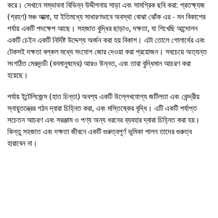
করে। সেখানে সম্ভাবনা বিভিন্ন উদ্দীপনায় সাড়া এবং সামগ্রিক ছবি করা: প্রতক্ষ্যজ
(গ্রহণ) মঞ্চ আত্মা, যা ইতিমধ্যে সাধারণভাবে অবস্থা বোঝা ঝোঁক এর - মন বিকাশের
পর্যায় একটি পদক্ষেপ আছে। সহজাত বুদ্ধির ছাড়াও, দক্ষতা, যা শিখেছি আন্দোলন
একটি চেইন একটি নির্দিষ্ট উদ্দেশ্য অর্জন করা হয় বিকাশ। এটা তোলে গোলার্ধের এবং
টেকসই দক্ষতা বল্কল মধ্যে সংযোগ জোর দেওয়া করা প্রয়োজন। সবচেয়ে অত্যন্ত
সংগঠিত মেরুদন্ডী (বনমানুষদের) আরও উন্নত, এবং তারা বুদ্ধিমান আচরণ করা
হয়েছে।
পর্যায় ইন্টেলিজেন্স (হাত চিন্তা) অবশ্য একটি উল্লেখযোগ্য জটিলতা এবং কেন্দ্রীয়
স্নায়ুতন্ত্রের গঠন দ্বারা চিহ্নিত করা, এবং মস্তিষ্কের বৃদ্ধি। এটি একটি পর্যাপ্ত
সচেতন আচরণ এবং সরঞ্জাম ও পণ্য অন্য ধরনের ব্যবহার দ্বারা চিহ্নিত করা হয়।
কিন্তু সহজাত এবং দক্ষতা জীবনে একটি গুরুত্বপূর্ণ ভূমিকা পালন তাদের গুরুত্ব
হারাবেন না।