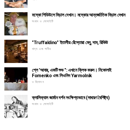
মস্কো শিডিউলে বিড়াল দেখান। মস্কোর আন্তর্জাতিক বিড়াল দেখান
সংবাদ ও সোসাইটি
"Truffaldino" ইতালীয় রেঁস্তোরা মেনু, দাম, রিভিউ
খাদ্য এবং পানীয়
প্লে 'আবার, একটি শুভ ": এখানে ক্লিক করুন। নিকোলাই
Fomenko এবং লিওনিদ Yarmolnik
ও বিনোদন
ক্লাসিক্যাল জার্মান দর্শন সংক্ষিপ্তভাবে (সাধারণ বৈশিষ্ট্য)
সংবাদ ও সোসাইটি