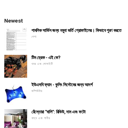
Newest
পাবলিক সার্ভিস জন্য নমুনা ভর্তি প্রোফাইলের। কিভাবে পূরণ করতে
পেশা
টিম ড্রেক - এই কে?
খবর এবং সোসাইটি
ইউএসবি ফ্যান - কুলিং সিস্টেমের জন্য আদর্শ
কম্পিউটার
রেঁস্তোরা "বালি": রিভিউ, দাম এবং ফটো
খাদ্য এবং পানীয়