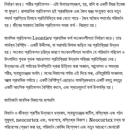
নির্ধারণ করে। শারীর প্রতিফলন - এটা উদাহরণস্বরূপ, হয়, বালি বা একটি মিরর ইমেজ
পা মুদ্রণ। রাসায়নিক প্রতিফলন দুই প্রারম্ভিক এবং জৈব যন্ত্র সংযুক্ত করে নতুন
পদার্থ প্রাপ্তির হিসাবে প্রতিনিধিত্ব করা যেতে পারে - জৈব অজৈব পদার্থের পরিবর্তন
হয়। জীবের সহজাত জৈবিক প্রতিফলন সহজ ফর্ম - বিরক্ত হয়।
মানসিক প্রতিফলন Leontiev প্রাথমিক ফর্ম সংবেদনশীলতা নির্ধারণ করে। তার
পার্থক্য বৈশিষ্ট্য - একটি উদ্দীপক, যা সরাসরি বিপাক জড়িত নয় প্রতিক্রিয়া উদ্ভব
হয়। সংকেত প্রতিফলন চরিত্র কারণে সংবেদনশীলতা সংঘটন যে পরিবর্তন পরিবেশ ও
উৎপাদিত পৃথক পৃথক আচরণগত প্রতিক্রিয়া উদ্ভাস সক্রিয় প্রতিক্রিয়া দেয়।
উন্নয়নের এই পর্যায়ের উপস্থিতি দ্বারা চিহ্নিত করা অজ্ঞান, আন্দোলন ও সমন্বয়
শরীর, স্নায়ুতন্ত্রের অর্থাৎ। মনের বিকাশের পর্যায় এই দিয়ে শুরু, এলিমেন্টারি সংজ্ঞাবহ
আত্মা প্রাথমিক পর্যায়ে। একটি বৈশিষ্টপূর্ণ এছাড়াও সামগ্রিকভাবে একটি বস্তু বস্তুর
একটি আংশিক প্রতিফলন বৈশিষ্ট্য বদলে, এবং স্বতঃস্ফূর্ত ফর্ম উপলব্ধি হয়।
জাতিজনি মানসিক বিকাশের ধাপগুলি
বিবর্তন ও জীবন্ত প্রাণীর উন্নয়নে ধন্যবাদ, স্নায়ুতন্ত্রের জটিল, মস্তিষ্ক এবং গঠন
সুষুম্না, neocortex এবং, অবশেষে, মস্তিষ্ক বিকাশ। Neocortex তথ্য যা
পরিবেশের প্রেরণ করা হয়, পরিবর্তন কোবিদ বিশ্লেষণ এবং নতুন আচরণে জেনারেট