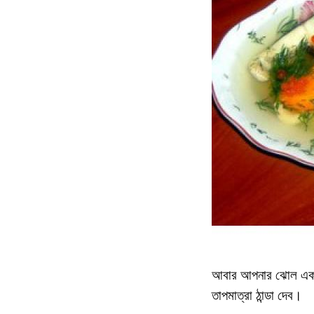
আবার আপনার ঝোল একরূপত
তাপমাত্রা ঠান্ডা দেব।