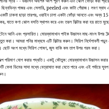
পানির স্তর - - উচ্চাসন অবশিষ্ট অংশ পূরণ করুন এটা ঝোল ফোঁড়া করা প্
ক ছিন্নভিন্ন গাজর এবং সেলারি, peeled এবং কাটা পেঁয়াজ। লবণ স্বাদ 
 একটি ঢাকনা ছাড়া তারপর, ওয়াইন ঢালা একটা ফোঁড়া আনতে এবং অন্য 15 ম
কর, যাতে কণা ঝোল বসতি স্থাপন করে এবং তরল ফিল্টার করা হয় রাতে মুছ
টেনে আনি এবং প্রসারিত। মোরব্বামাখান পাইক উচ্চাসন মাছ-মাংস উপর 
তুত করা। আমরা পনির মাধ্যমে এটি ফিল্টার করুন। সিরিশ নির্দেশাবলী পড়ুন
উচিত। ছোট অংশ মধ্যে সিরিশ শোষণ, জুস বাকি কম তাপ উপর গরম করা।
ল্প পরিমাণ যোগ করার পদ্ধতি। একটু কৌতুক: মোরব্বামাখান উচ্চাসন করার
কটি ফেনা ডিমের সাদা মধ্যে বেত্রাঘাত করা যেতে পারে এবং এই পর্যায়ে স্
রুন।