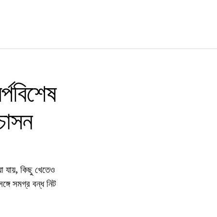
র্পবিশেষ
চাসন
া যায়, কিছু খেতেও
গে সমগ্র বন্ধ নিট