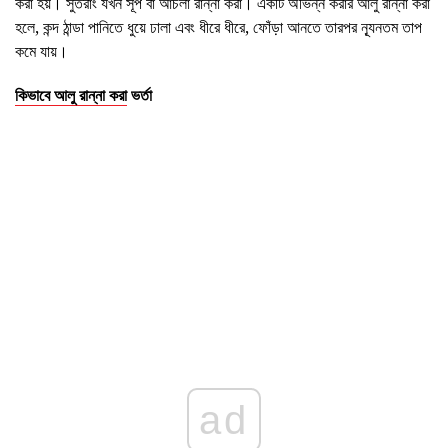
করা হয়। সুতরাং যখন সূপ বা আঁচলা রান্না করা। একটি অভিন্ন করার আলু রান্না করা
হলে, কন্দ ঠান্ডা পানিতে ধুয়ে ঢালা এবং ধীরে ধীরে, ফোঁড়া আনতে তারপর ন্যূনতম তাপ
কমে যায়।
কিভাবে আলু রান্না করা
ভর্তা
ad