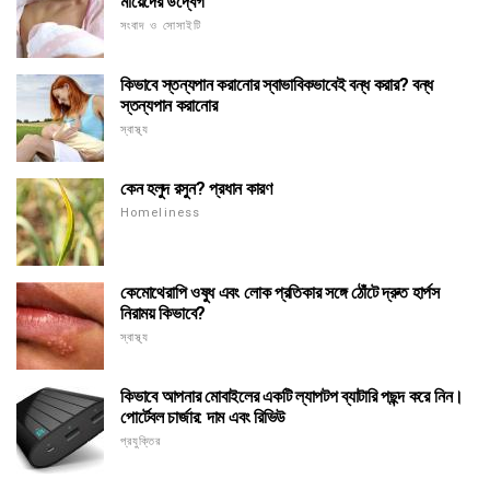
মায়েদের উদ্বেগ
সংবাদ ও সোসাইটি
কিভাবে স্তন্যপান করানোর স্বাভাবিকভাবেই বন্ধ করার? বন্ধ
স্তন্যপান করানোর
স্বাস্থ্য
কেন হলুদ রসুন? প্রধান কারণ
Homeliness
কেমোথেরাপি ওষুধ এবং লোক প্রতিকার সঙ্গে ঠোঁটে দ্রুত হার্পস
নিরাময় কিভাবে?
স্বাস্থ্য
কিভাবে আপনার মোবাইলের একটি ল্যাপটপ ব্যাটারি পছন্দ করে নিন।
পোর্টেবল চার্জার: দাম এবং রিভিউ
প্রযুক্তির