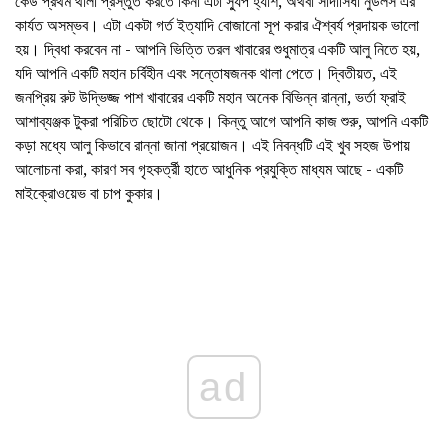
কেউ প্রথম থালা প্রস্তুত করতে কিনা এটা স্যুপ হ্যাশ, অথবা সাদাসিধা নুডলস এর
কার্যত অসম্ভব। এটা একটা গর্ত ইত্যাদি বোজানো সূপ করার ঐশ্বর্য প্রদায়ক ভালো
হয়। দ্বিধা করবেন না - আপনি ভিত্তি তরল খাবারের শুধুমাত্র একটি আলু নিতে হয়,
যদি আপনি একটি মহান চর্বিহীন এবং সন্তোষজনক থালা পেতে। দ্বিতীয়ত, এই
জনপ্রিয় রুট উদ্ভিজ্জ পাশ খাবারের একটি মহান অনেক বিভিন্ন রান্না, ভর্তা ফ্রাই
আশাব্যঞ্জক টুকরা পরিচিত ছোটো থেকে। কিন্তু আগে আপনি কাজ শুরু, আপনি একটি
কড়া মধ্যে আলু কিভাবে রান্না জানা প্রয়োজন। এই নিবন্ধটি এই খুব সহজ উপায়
আলোচনা করা, কারণ সব গৃহকর্ত্রী হাতে আধুনিক প্রযুক্তি মাধ্যম আছে - একটি
মাইক্রোওয়েভ বা চাপ কুকার।
ad