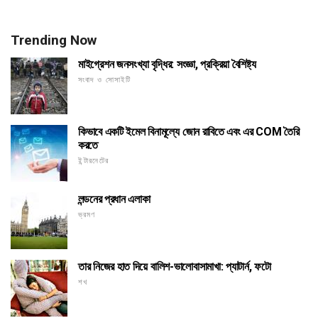
Trending Now
মাইগ্রেশন জনসংখ্যা বৃদ্ধির: সংজ্ঞা, প্রক্রিয়া বৈশিষ্ট্য
সংবাদ ও সোসাইটি
কিভাবে একটি ইমেল বিনামূল্যে জোন রাবিতে এবং এর COM তৈরি
করতে
ইন্টারনেটের
লন্ডনের প্রধান এলাকা
ভ্রমণ
তার নিজের হাত দিয়ে বালিশ-ভালোবাসামাখা: প্যাটার্ন, ফটো
শখ