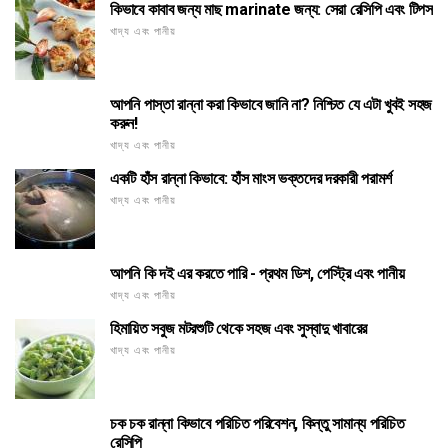
কিভাবে কাবাব জন্য মাছ marinate জন্য: সেরা রেসিপি এবং টিপস
খাদ্য এবং পানীয়
আপনি পাস্তা রান্না করা কিভাবে জানি না? নিশ্চিত যে এটা খুবই সহজ
করুন!
খাদ্য এবং পানীয়
একটি হাঁস রান্না কিভাবে: হাঁস মাংস ভক্তদের দরকারী পরামর্শ
খাদ্য এবং পানীয়
আপনি কি দই এর করতে পারি - প্রথম ডিশ, পেস্ট্রি এবং পানীয়
খাদ্য এবং পানীয়
হিমায়িত সবুজ মটরশুটি থেকে সহজ এবং সুস্বাদু খাবারের
খাদ্য এবং পানীয়
চক চক রান্না কিভাবে পরিচিত পরিবেশন, কিন্তু সামান্য পরিচিত
রেসিপি