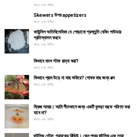
খাদ্য এবং পানীয়
Skewers উপর appetizers
খাদ্য এবং পানীয়
কাউন্সিল অতিথিসেবিকা যে পোড়ানো প্রস্তুতি বেকিং পাউডার
প্রতিস্থাপন করবে
খাদ্য এবং পানীয়
কিভাবে মাংস স্টাফ রান্না করা?
খাদ্য এবং পানীয়
কিভাবে গ্রাম উড়ে না মাছ শুকিয়ে? শোষক মাছ জন্য বক্স
খাদ্য এবং পানীয়
ফ্রিজ সামার। আমি শীতকালে জন্য একটি কুমড়া বরফে পরিণত করা
যাবে না?
খাদ্য এবং পানীয়
হুইস্কি স্টোন: গ্রাহকের রিভিউ। কেন পাথর হুইস্কি এবং তারা